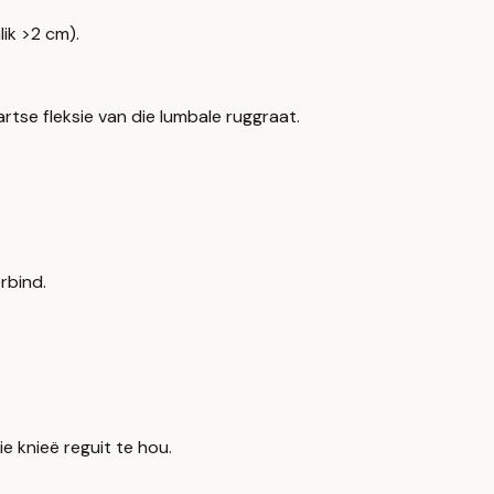
ik >2 cm).
se fleksie van die lumbale ruggraat.
rbind.
e knieë reguit te hou.