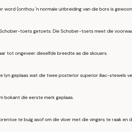
r word (onthou 'n normale uitbreiding van die bors is gewoonl
Schober-toets getoets. Die Schober-toets meet die voorwaart
ar tot ongeveer dieselfde breedte as die skouers.
e lyn geplaas wat die twee posterior superior iliac-stewels ve
cm bokant die eerste merk geplaas.
entoe te buig asof om die vloer met die vingers te raak en di