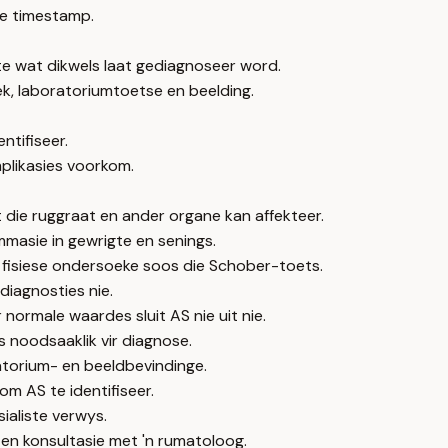
e timestamp.
kte wat dikwels laat gediagnoseer word.
ek, laboratoriumtoetse en beelding.
ntifiseer.
plikasies voorkom.
t die ruggraat en ander organe kan affekteer.
mmasie in gewrigte en senings.
 fisiese ondersoeke soos die Schober-toets.
diagnosties nie.
ormale waardes sluit AS nie uit nie.
is noodsaaklik vir diagnose.
atorium- en beeldbevindinge.
om AS te identifiseer.
aliste verwys.
 en konsultasie met 'n rumatoloog.