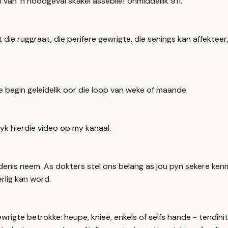
 van 'n noodgeval skakel asseblief onmiddellik 911.
at die ruggraat, die perifere gewrigte, die senings kan affekte
e begin geleidelik oor die loop van weke of maande.
yk hierdie video op my kanaal.
edenis neem. As dokters stel ons belang as jou pyn sekere ke
rlig kan word.
gte betrokke: heupe, knieë, enkels of selfs hande - tendinitis