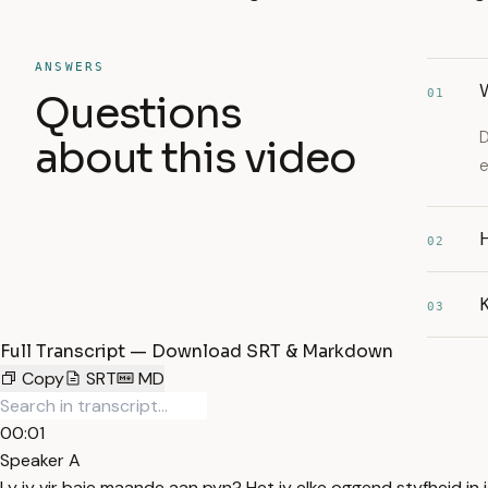
ANSWERS
W
01
Questions
D
about this video
e
02
K
03
Full Transcript — Download SRT & Markdown
Copy
SRT
MD
00:01
Speaker A
Ly jy vir baie maande aan pyn? Het jy elke oggend styfheid in 