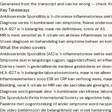
Generated from the transcript and can be wrong — check th
Key Takeaways
Ankiloserende Spondilitis is 'n chroniese inflammatoriese sie
Diagnose vereis 'n kombinasie van simptome, fisiese onderso
HLA-B27 is 'n belangrike, maar nie definitiewe, toets vir AS.
MRI is meer sensitief as X-strale om aktiewe inflammasie te ide
Vroeë diagnose en behandeling kan simptome beheer en kom
What the video covers
Ankiloserende Spondilitis (AS) is 'n inflammatoriese siekte wa
Simptome sluit in langdurige rugpyn, oggendstyfheid, en infla
Dokters neem 'n gedetailleerde mediese geskiedenis en doen
HLA-B27 is 'n belangrike laboratoriumtoets, maar is nie alleen 
Inflammasiemerkers soos ESR en CRP kan verhoog wees, maar n
Beelding, veral X-strale en MRI van die sacroiliacale gewrigte, 
Diagnose word gemaak deur 'n kombinasie van kliniese, labor
Die SpondyloArthritis International Society se algoritme help 
Pasiënte met oogontsteking of ander simptome word na spesi
Die video beklemtoon die belangrikheid van vroeë herkenning