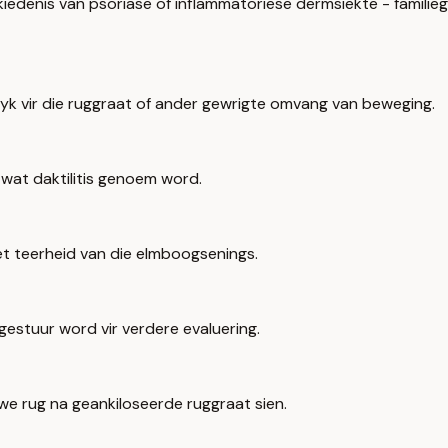
kiedenis van psoriase of inflammatoriese dermsiekte - familie
yk vir die ruggraat of ander gewrigte omvang van beweging.
 wat daktilitis genoem word.
net teerheid van die elmboogsenings.
 gestuur word vir verdere evaluering.
ywe rug na geankiloseerde ruggraat sien.