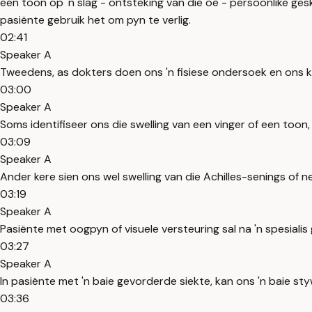
een toon op 'n slag - ontsteking van die oë - persoonlike ges
pasiënte gebruik het om pyn te verlig.
02:41
Speaker A
Tweedens, as dokters doen ons 'n fisiese ondersoek en ons k
03:00
Speaker A
Soms identifiseer ons die swelling van een vinger of een toon,
03:09
Speaker A
Ander kere sien ons wel swelling van die Achilles-senings of 
03:19
Speaker A
Pasiënte met oogpyn of visuele versteuring sal na 'n spesialis
03:27
Speaker A
In pasiënte met 'n baie gevorderde siekte, kan ons 'n baie st
03:36