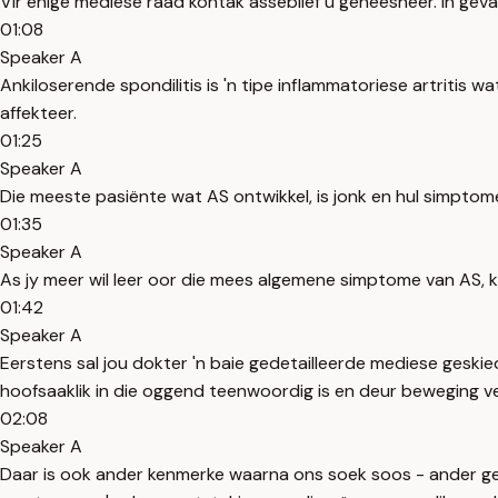
Vir enige mediese raad kontak asseblief u geneesheer. In geval
01:08
Speaker A
Ankiloserende spondilitis is 'n tipe inflammatoriese artritis w
affekteer.
01:25
Speaker A
Die meeste pasiënte wat AS ontwikkel, is jonk en hul simptom
01:35
Speaker A
As jy meer wil leer oor die mees algemene simptome van AS, k
01:42
Speaker A
Eerstens sal jou dokter 'n baie gedetailleerde mediese geski
hoofsaaklik in die oggend teenwoordig is en deur beweging ve
02:08
Speaker A
Daar is ook ander kenmerke waarna ons soek soos - ander gewri