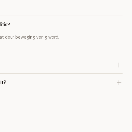
itis?
at deur beweging verlig word,
it?