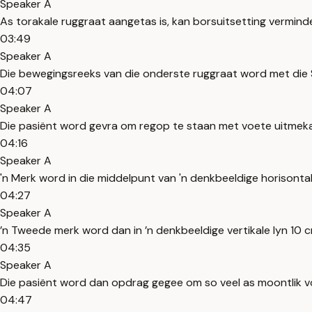
Speaker A
As torakale ruggraat aangetas is, kan borsuitsetting verminde
03:49
Speaker A
Die bewegingsreeks van die onderste ruggraat word met die 
04:07
Speaker A
Die pasiënt word gevra om regop te staan ​​met voete uitmeka
04:16
Speaker A
'n Merk word in die middelpunt van 'n denkbeeldige horisontal
04:27
Speaker A
’n Tweede merk word dan in ’n denkbeeldige vertikale lyn 10 
04:35
Speaker A
Die pasiënt word dan opdrag gegee om so veel as moontlik vor
04:47