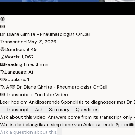
Dr. Diana Girnita - Rheumatologist OnCall
Transcribed
May 21, 2026
Duration:
9:49
Words:
1,062
Reading time:
6 min
Language:
Af
Speakers:
1
Af
Dr. Diana Girnita - Rheumatologist OnCall
Transcribe a YouTube Video
Leer hoe om Ankiloserende Spondilitis te diagnoseer met Dr. 
Transcript
Ask
Summary
Questions
Ask about this video. Answers come from its transcript only
Wat is die belangrikste simptome van Ankiloserende Spondilit