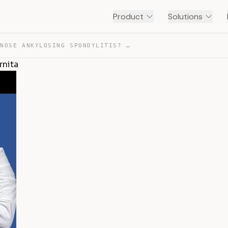
Product
Solutions
HOW TO DIAGNOSE ANKYLOSING SPONDYLITIS? | DR. DIANA GIR… — TRANSCRIPT
rnita