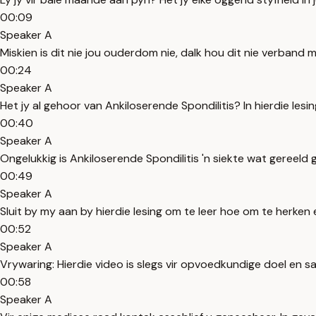
00:09
Speaker A
Miskien is dit nie jou ouderdom nie, dalk hou dit nie verband m
00:24
Speaker A
Het jy al gehoor van Ankiloserende Spondilitis? In hierdie les
00:40
Speaker A
Ongelukkig is Ankiloserende Spondilitis 'n siekte wat gereeld 
00:49
Speaker A
Sluit by my aan by hierdie lesing om te leer hoe om te herken
00:52
Speaker A
Vrywaring: Hierdie video is slegs vir opvoedkundige doel en s
00:58
Speaker A