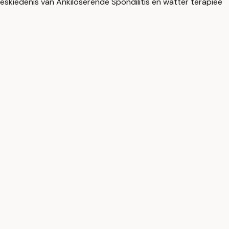
geskiedenis van Ankiloserende Spondilitis en watter terapieë