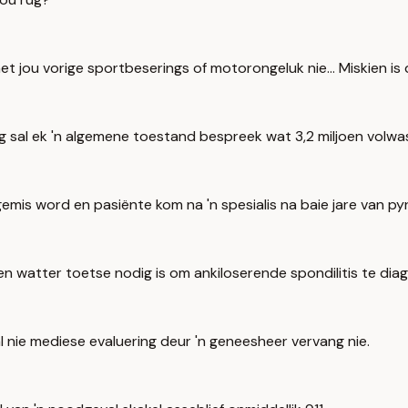
et jou vorige sportbeserings of motorongeluk nie... Miskien is 
ing sal ek 'n algemene toestand bespreek wat 3,2 miljoen volwa
gemis word en pasiënte kom na 'n spesialis na baie jare van py
 en watter toetse nodig is om ankiloserende spondilitis te dia
al nie mediese evaluering deur 'n geneesheer vervang nie.