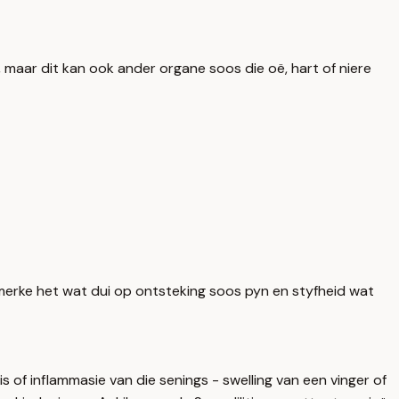
er, maar dit kan ook ander organe soos die oë, hart of niere
nmerke het wat dui op ontsteking soos pyn en styfheid wat
 of inflammasie van die senings - swelling van een vinger of