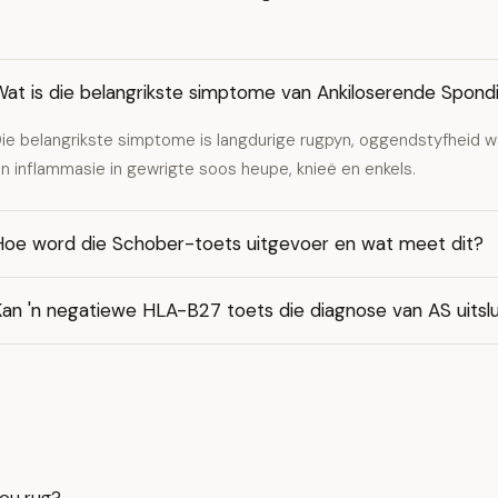
at is die belangrikste simptome van Ankiloserende Spondil
ie belangrikste simptome is langdurige rugpyn, oggendstyfheid w
n inflammasie in gewrigte soos heupe, knieë en enkels.
Hoe word die Schober-toets uitgevoer en wat meet dit?
an 'n negatiewe HLA-B27 toets die diagnose van AS uitslu
jou rug?