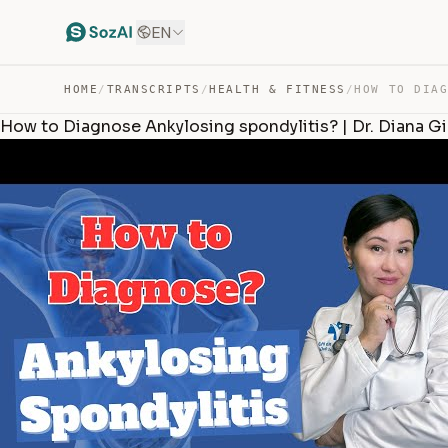
EN
HOME
/
TRANSCRIPTS
/
HEALTH & FITNESS
/
How to Diagnose Ankylosing spondylitis? | Dr. Diana Gi