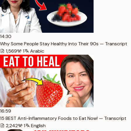
14:30
Why Some People Stay Healthy Into Their 90s — Transcript
1,569
1
Arabic
16:59
15 BEST Anti-Inflammatory Foods to Eat Now! — Transcript
2,242
1
English