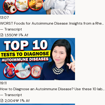
13:07
WORST Foods for Autoimmune Disease: Insights from a Rhe…
— Transcript
1,550
1
Af
19:11
How to Diagnose an Autoimmune Disease? Use these 10 lab…
— Transcript
2,004
1
Af