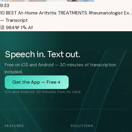
9:33
10 BEST At-Home Arthritis TREATMENTS: Rheumatologist Ex…
— Transcript
984
1
Af
Speech in. Text out.
Free on iOS and Android — 30 minutes of transcription
included.
Get the App — Free
iOS and Android. 30 minutes free, no card.
FEATURES
SOLUTIONS