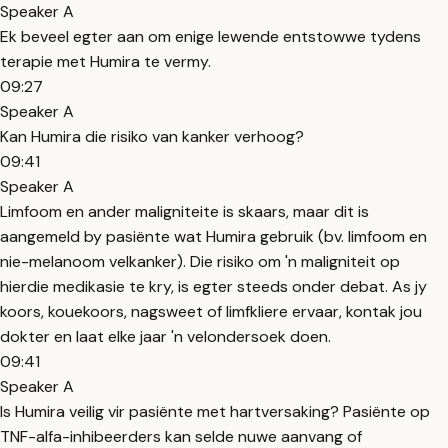
Speaker A
Ek beveel egter aan om enige lewende entstowwe tydens
terapie met Humira te vermy.
09:27
Speaker A
Kan Humira die risiko van kanker verhoog?
09:41
Speaker A
Limfoom en ander maligniteite is skaars, maar dit is
aangemeld by pasiënte wat Humira gebruik (bv. limfoom en
nie-melanoom velkanker). Die risiko om 'n maligniteit op
hierdie medikasie te kry, is egter steeds onder debat. As jy
koors, kouekoors, nagsweet of limfkliere ervaar, kontak jou
dokter en laat elke jaar 'n velondersoek doen.
09:41
Speaker A
Is Humira veilig vir pasiënte met hartversaking? Pasiënte op
TNF-alfa-inhibeerders kan selde nuwe aanvang of