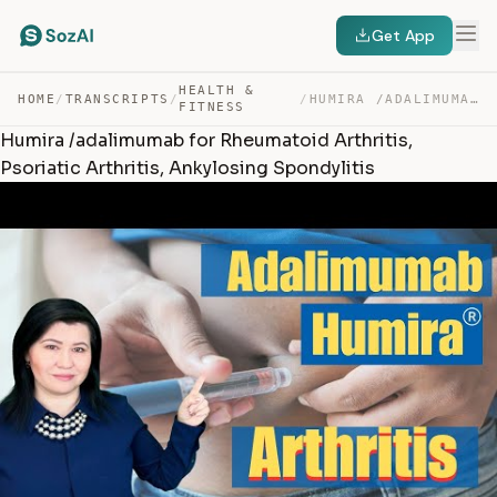
Get App
HEALTH &
HOME
/
TRANSCRIPTS
/
/
HUMIRA /ADALIMUMAB FOR RHEUMATOID ARTHRITIS, PSORIATIC … — TRANSCRIPT
FITNESS
Humira /adalimumab for Rheumatoid Arthritis,
Psoriatic Arthritis, Ankylosing Spondylitis