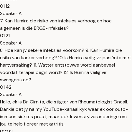
01:12
Speaker A
7. Kan Humira die risiko van infeksies verhoog en hoe
algemeen is die ERGE-infeksies?
01:21
Speaker A
8. Hoe kan jy sekere infeksies voorkom? 9. Kan Humira die
risiko van kanker verhoog? 10. Is Humira veilig vir pasiënte met
hartversaking? 11. Watter entstowwe word aanbeveel
voordat terapie begin word? 12. Is Humira veilig vir
swangerskap?
01:42
Speaker A
Hallo, ek is Dr. Girnita, die stigter van Rheumatologist Oncall.
Dankie dat jy na my YouTube-kanaal kyk waar ek oor outo-
immuun siektes praat, maar ook lewenstylveranderinge om
jou te help floreer met artritis.
02:03