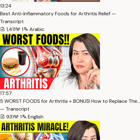
13:24
Best Anti-Inflammatory Foods for Arthritis Relief —
Transcript
1,411
1
Arabic
17:57
5 WORST FOODS for Arthritis + BONUS! How to Replace The…
— Transcript
931
1
English