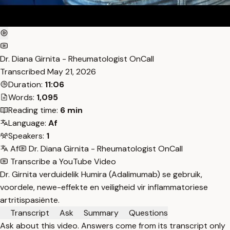
Dr. Diana Girnita - Rheumatologist OnCall
Transcribed
May 21, 2026
Duration:
11:06
Words:
1,095
Reading time:
6 min
Language:
Af
Speakers:
1
Af
Dr. Diana Girnita - Rheumatologist OnCall
Transcribe a YouTube Video
Dr. Girnita verduidelik Humira (Adalimumab) se gebruik,
voordele, newe-effekte en veiligheid vir inflammatoriese
artritispasiënte.
Transcript
Ask
Summary
Questions
Ask about this video. Answers come from its transcript only