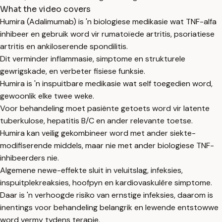
What the video covers
Humira (Adalimumab) is 'n biologiese medikasie wat TNF-alfa
inhibeer en gebruik word vir rumatoïede artritis, psoriatiese
artritis en ankiloserende spondilitis.
Dit verminder inflammasie, simptome en strukturele
gewrigskade, en verbeter fisiese funksie.
Humira is 'n inspuitbare medikasie wat self toegedien word,
gewoonlik elke twee weke.
Voor behandeling moet pasiënte getoets word vir latente
tuberkulose, hepatitis B/C en ander relevante toetse.
Humira kan veilig gekombineer word met ander siekte-
modifiserende middels, maar nie met ander biologiese TNF-
inhibeerders nie.
Algemene newe-effekte sluit in veluitslag, infeksies,
inspuitplekreaksies, hoofpyn en kardiovaskulêre simptome.
Daar is 'n verhoogde risiko van ernstige infeksies, daarom is
inentings voor behandeling belangrik en lewende entstowwe
word vermy tydens terapie.