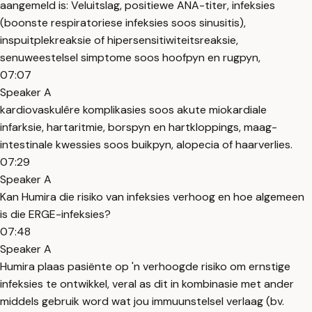
aangemeld is: Veluitslag, positiewe ANA-titer, infeksies
(boonste respiratoriese infeksies soos sinusitis),
inspuitplekreaksie of hipersensitiwiteitsreaksie,
senuweestelsel simptome soos hoofpyn en rugpyn,
07:07
Speaker A
kardiovaskulêre komplikasies soos akute miokardiale
infarksie, hartaritmie, borspyn en hartkloppings, maag-
intestinale kwessies soos buikpyn, alopecia of haarverlies.
07:29
Speaker A
Kan Humira die risiko van infeksies verhoog en hoe algemeen
is die ERGE-infeksies?
07:48
Speaker A
Humira plaas pasiënte op 'n verhoogde risiko om ernstige
infeksies te ontwikkel, veral as dit in kombinasie met ander
middels gebruik word wat jou immuunstelsel verlaag (bv.