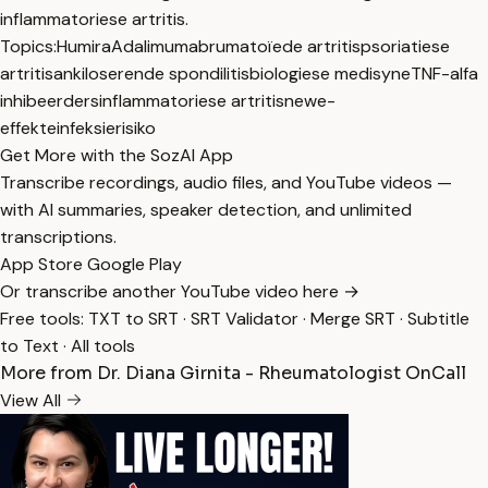
inflammatoriese artritis.
Topics:
Humira
Adalimumab
rumatoïede artritis
psoriatiese
artritis
ankiloserende spondilitis
biologiese medisyne
TNF-alfa
inhibeerders
inflammatoriese artritis
newe-
effekte
infeksierisiko
Get More with the SozAI App
Transcribe recordings, audio files, and YouTube videos —
with AI summaries, speaker detection, and unlimited
transcriptions.
App Store
Google Play
Or transcribe another YouTube video here →
Free tools:
TXT to SRT
·
SRT Validator
·
Merge SRT
·
Subtitle
to Text
·
All tools
More from Dr. Diana Girnita - Rheumatologist OnCall
View All