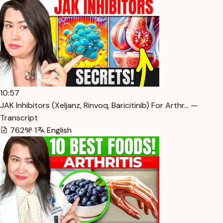
10:57
JAK Inhibitors (Xeljanz, Rinvoq, Baricitinib) For Arthr… —
Transcript
762
1
English