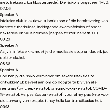
metotreksaat, kortikosteroïede). Die risiko is ongeveer 4-5%.
07:56
Speaker A
Infeksies sluit in aktiewe tuberkulose of die heraktivering van
latente tuberkulose, indringende swaminfeksies of ander
bakteriële en virusinfeksies (herpes zoster, hepatitis B).
08:23
Speaker A
As jy 'n infeksie kry, moet jy die medikasie stop en dadelik jou
dokter skakel.
08:36
Speaker A
Hoe kan jy die risiko verminder om sekere infeksies te
ontwikkel? Ek beveel aan om op hoogte te bly van alle
inentings (bv. griep-entstof, pneumokokke-entstof, COVID-
19-entstof, Herpes Zoster-entstof) voor al my pasiënte voor
die aanvang van terapie, tensy hulle kontraindikasies het.
09:13