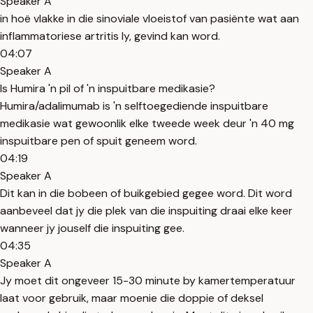
Speaker A
in hoë vlakke in die sinoviale vloeistof van pasiënte wat aan
inflammatoriese artritis ly, gevind kan word.
04:07
Speaker A
Is Humira 'n pil of 'n inspuitbare medikasie?
Humira/adalimumab is 'n selftoegediende inspuitbare
medikasie wat gewoonlik elke tweede week deur 'n 40 mg
inspuitbare pen of spuit geneem word.
04:19
Speaker A
Dit kan in die bobeen of buikgebied gegee word. Dit word
aanbeveel dat jy die plek van die inspuiting draai elke keer
wanneer jy jouself die inspuiting gee.
04:35
Speaker A
Jy moet dit ongeveer 15-30 minute by kamertemperatuur
laat voor gebruik, maar moenie die doppie of deksel