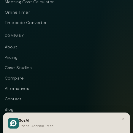
Meeting Cost Calculator
Online Timer
Timecode Converter
COMPANY
About
Pricing
Case Studies
Compare
Alternatives
Contact
Blog
×
Privacy
SozAI
iPhone · Android · Mac
Terms