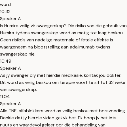
word.
10:32
Speaker A
Is Humira veilig vir swangerskap? Die risiko van die gebruik van
Humira tydens swangerskap word as matig tot laag beskou.
Geen risiko's van nadelige maternale of fetale effekte is
waargeneem na blootstelling aan adalimumab tydens
swangerskap nie.
10:49
Speaker A
As jy swanger bly met hierdie medikasie, kontak jou dokter.
Dit word as veilig beskou om terapie voort te sit tot 32 weke
van swangerskap.
11:04
Speaker A
Alle TNF-alfablokkers word as veilig beskou met borsvoeding.
Dankie dat jy hierdie video gekyk het. Ek hoop jy het iets
nuuts en waardevol geleer oor die behandeling van