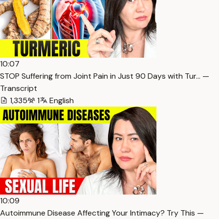
10:07
STOP Suffering from Joint Pain in Just 90 Days with Tur… —
Transcript
1,335
1
English
10:09
Autoimmune Disease Affecting Your Intimacy? Try This —