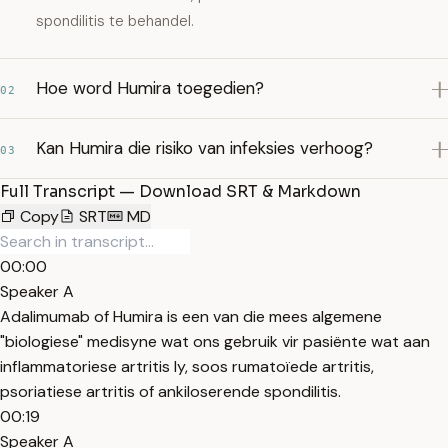
spondilitis te behandel.
Hoe word Humira toegedien?
02
Kan Humira die risiko van infeksies verhoog?
03
Full Transcript — Download SRT & Markdown
Copy
SRT
MD
00:00
Speaker A
Adalimumab of Humira is een van die mees algemene
"biologiese" medisyne wat ons gebruik vir pasiënte wat aan
inflammatoriese artritis ly, soos rumatoïede artritis,
psoriatiese artritis of ankiloserende spondilitis.
00:19
Speaker A