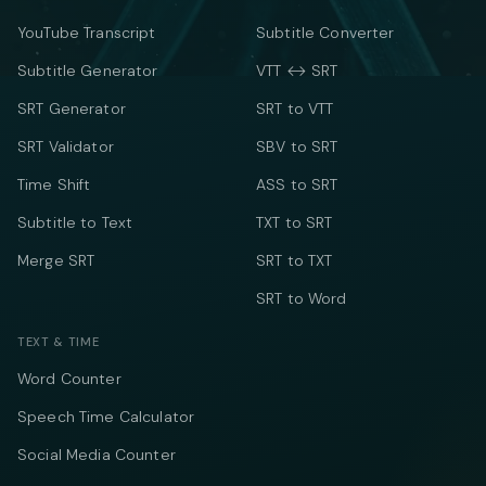
YouTube Transcript
Subtitle Converter
Subtitle Generator
VTT ↔ SRT
SRT Generator
SRT to VTT
SRT Validator
SBV to SRT
Time Shift
ASS to SRT
Subtitle to Text
TXT to SRT
Merge SRT
SRT to TXT
SRT to Word
TEXT & TIME
Word Counter
Speech Time Calculator
Social Media Counter