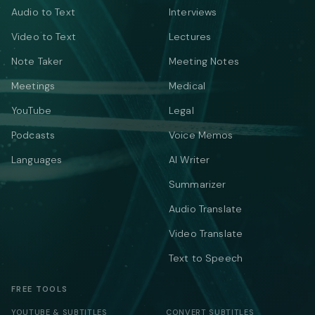
Audio to Text
Interviews
Video to Text
Lectures
Note Taker
Meeting Notes
Meetings
Medical
YouTube
Legal
Podcasts
Voice Memos
Languages
AI Writer
Summarizer
Audio Translate
Video Translate
Text to Speech
FREE TOOLS
YOUTUBE & SUBTITLES
CONVERT SUBTITLES