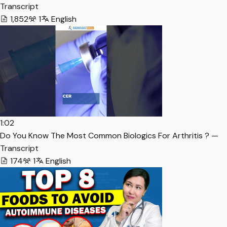
Transcript
1,852
1
English
1:02
Do You Know The Most Common Biologics For Arthritis ? —
Transcript
174
1
English