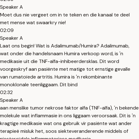
Speaker A
Moet dus nie vergeet om in te teken en die kanaal te deel
met mense wat swaarkry nie!
02:09
Speaker A
Laat ons begin! Wat is Adalimumab/Humira? Adalimumab,
wat onder die handelsnaam Humira verkoop word, is 'n
medikasie uit die TNF-alfa-inhibeerdersklas. Dit word
voorgeskryf aan pasiënte met matige tot ernstige gevalle
van rumatoïede artritis. Humira is 'n rekombinante
monoklonale teenliggaam. Dit bind
02:32
Speaker A
aan menslike tumor nekrose faktor alfa (TNF-alfa), 'n bekende
molekule wat inflammasie in ons liggaam veroorsaak. Dit is 'n
kragtige medikasie wat ons gebruik vir pasiënte wat ander
terapieë misluk het, soos siekteveranderende middels of
niesteroïdale inflammatoriese medikasie.