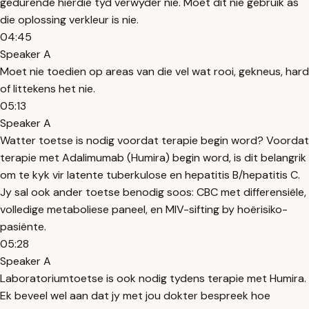
gedurende hierdie tyd verwyder nie. Moet dit nie gebruik as
die oplossing verkleur is nie.
04:45
Speaker A
Moet nie toedien op areas van die vel wat rooi, gekneus, hard
of littekens het nie.
05:13
Speaker A
Watter toetse is nodig voordat terapie begin word? Voordat
terapie met Adalimumab (Humira) begin word, is dit belangrik
om te kyk vir latente tuberkulose en hepatitis B/hepatitis C.
Jy sal ook ander toetse benodig soos: CBC met differensiële,
volledige metaboliese paneel, en MIV-sifting by hoërisiko-
pasiënte.
05:28
Speaker A
Laboratoriumtoetse is ook nodig tydens terapie met Humira.
Ek beveel wel aan dat jy met jou dokter bespreek hoe