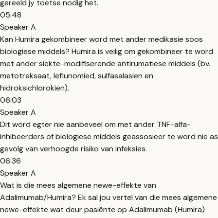
gereeld jy toetse nodig het.
05:48
Speaker A
Kan Humira gekombineer word met ander medikasie soos
biologiese middels? Humira is veilig om gekombineer te word
met ander siekte-modifiserende antirumatiese middels (bv.
metotreksaat, leflunomied, sulfasalasien en
hidroksichlorokien).
06:03
Speaker A
Dit word egter nie aanbeveel om met ander TNF-alfa-
inhibeerders of biologiese middels geassosieer te word nie as
gevolg van verhoogde risiko van infeksies.
06:36
Speaker A
Wat is die mees algemene newe-effekte van
Adalimumab/Humira? Ek sal jou vertel van die mees algemene
newe-effekte wat deur pasiënte op Adalimumab (Humira)