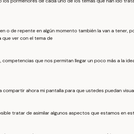
o los pormenores de cada uno de los temas que han ido trat
en o de repente en algún momento también la van a tener, po
a que ver con el tema de
es, competencias que nos permitan llegar un poco más a la idea
y a compartir ahora mi pantalla para que ustedes puedan visual
posible tratar de asimilar algunos aspectos que estamos en e