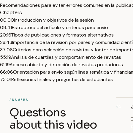
Recomendaciones para evitar errores comunes en la publicaci
Chapters
00:00
Introducción y objetivos de la sesión
09:41
Estructura del artículo y criterios para envío
20:16
Tipos de publicaciones y formatos alternativos
28:43
Importancia de la revisión por pares y comunidad cientí
37:06
Criterios para selección de revistas y factor de impact
55:19
Análisis de cuartiles y comportamiento de revistas
61:19
Acceso abierto y detección de revistas predadoras
66:06
Orientación para envío según línea temática y financia
73:01
Reflexiones finales y preguntas de estudiantes
ANSWERS
¿
01
Questions
E
about this video
i