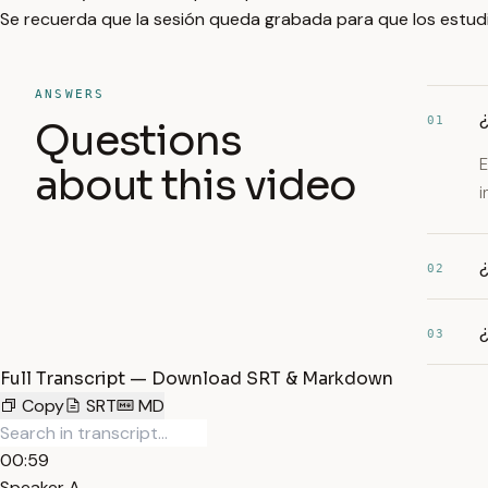
Se recuerda que la sesión queda grabada para que los estud
ANSWERS
¿
01
Questions
E
about this video
i
02
03
Full Transcript — Download SRT & Markdown
Copy
SRT
MD
00:59
Speaker A