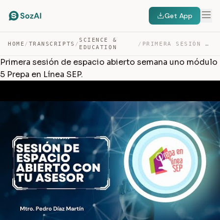
Get App
SCIENCE &
HOME
/
TRANSCRIPTS
/
/
PRIMERA SESIÓN DE ESPACIO ABIERTO SEMANA UNO MÓDULO 5 P… — TRANSCRIPT
EDUCATION
Primera sesión de espacio abierto semana uno módulo
5 Prepa en Línea SEP.