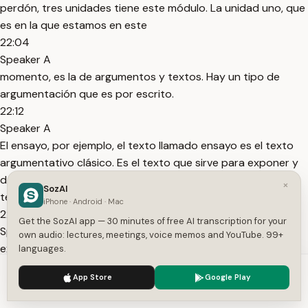
perdón, tres unidades tiene este módulo. La unidad uno, que
es en la que estamos en este
22:04
Speaker A
momento, es la de argumentos y textos. Hay un tipo de
argumentación que es por escrito.
22:12
Speaker A
El ensayo, por ejemplo, el texto llamado ensayo es el texto
argumentativo clásico. Es el texto que sirve para exponer y
defender un punto de vista. Están ustedes analizando un
×
SozAI
texto, un texto argumentativo de Octavio Paz en el que
iPhone · Android · Mac
22:30
Get the SozAI app — 30 minutes of free AI transcription for your
Speaker A
own audio: lectures, meetings, voice memos and YouTube. 99+
extiende su punto de vista de que el mexicano se esconde
languages.
detrás de máscaras. Pero bueno, en un momento más vamos
We use cookies to enhance your experience.
Privacy Policy
App Store
Google Play
a hablar de eso. La unidad tres, perdón, la unidad dos es la
Accept
Settings
de diálogos argumentativos. La argumentación no solo