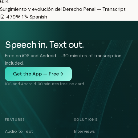
6:14
Surgimiento y evolución del Derecho Penal — Transcript
479
1
Spanish
Speech in. Text out.
Free on iOS and Android — 30 minutes of transcription
included.
Get the App — Free
iOS and Android. 30 minutes free, no card.
FEATURES
SOLUTIONS
Audio to Text
Interviews