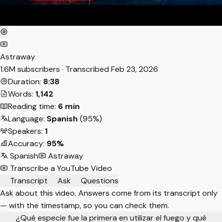
Astraway
1.6M subscribers · Transcribed
Feb 23, 2026
Duration:
8:38
Words:
1,142
Reading time:
6 min
Language:
Spanish
(95%)
Speakers:
1
Accuracy:
95%
Spanish
Astraway
Transcribe a YouTube Video
Transcript
Ask
Questions
Ask about this video. Answers come from its transcript only
— with the timestamp, so you can check them.
¿Qué especie fue la primera en utilizar el fuego y qué