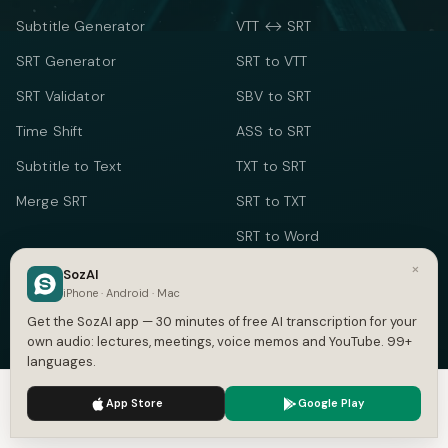
Subtitle Generator
VTT ↔ SRT
SRT Generator
SRT to VTT
SRT Validator
SBV to SRT
Time Shift
ASS to SRT
Subtitle to Text
TXT to SRT
Merge SRT
SRT to TXT
SRT to Word
×
SozAI
TEXT & TIME
iPhone · Android · Mac
Word Counter
Get the SozAI app — 30 minutes of free AI transcription for your
own audio: lectures, meetings, voice memos and YouTube. 99+
Speech Time Calculator
languages.
Social Media Counter
We use cookies to enhance your experience.
Privacy Policy
App Store
Google Play
Meeting Cost Calculator
Accept
Settings