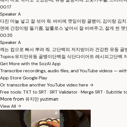
00:17
Speaker A
다진 마늘 넣고 잘 섞어 줘. 바비에 깻잎이랑 골뱅이, 김이랑 김
면에 간장이랑 들기름, 알룰로스 넣어서 잘 비벼주고, 잘게 썬 깻잎
00:35
Speaker A
깨는 컵으로 빠서 뿌려 줘. 고단백의 저지방이라 건강한 유동 골
Topics:
유지만
유동 골뱅이
단백질 식단
다이어트 레시피
고단백 
Get More with the SozAI App
Transcribe recordings, audio files, and YouTube videos — with
App Store
Google Play
Or transcribe another YouTube video here →
Free tools:
TXT to SRT
·
SRT Validator
·
Merge SRT
·
Subtitle t
More from 유지만 yuziman
View All