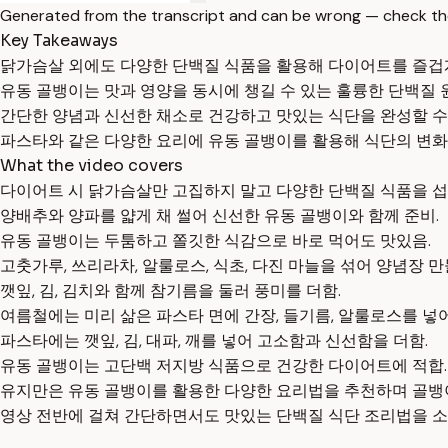
Generated from the transcript and can be wrong — check th
Key Takeaways
닭가슴살 외에도 다양한 단백질 식품을 활용해 다이어트를 즐겁게
유동 골뱅이는 맛과 영양을 동시에 챙길 수 있는 훌륭한 단백질 
간단한 양념과 신선한 채소로 건강하고 맛있는 식단을 완성할 수
파스타와 같은 다양한 요리에 유동 골뱅이를 활용해 식단의 변화를
What the video covers
다이어트 시 닭가슴살만 고집하지 말고 다양한 단백질 식품을 섭
양배추와 양파를 얇게 채 썰어 신선한 유동 골뱅이와 함께 준비.
유동 골뱅이는 두툼하고 쫄깃한 식감으로 바로 먹어도 맛있음.
고춧가루, 쓰리라차, 알룰로스, 식초, 다진 마늘을 섞어 양념장 만
깻잎, 김, 김치와 함께 참기름을 둘러 풍미를 더함.
여름철에는 미리 삶은 파스타 면에 간장, 들기름, 알룰로스를 넣어
파스타에는 깻잎, 김, 대파, 깨를 넣어 고소함과 신선함을 더함.
유동 골뱅이는 고단백 저지방 식품으로 건강한 다이어트에 적합.
유지만은 유동 골뱅이를 활용한 다양한 요리법을 추천하며 골뱅이
영상 전반에 걸쳐 간단하면서도 맛있는 단백질 식단 조리법을 소