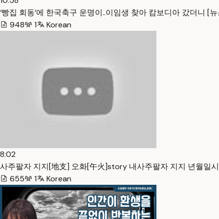
10:58
‘빵집 회동’에 한국축구 운명이..이임생 찾아 캄보디아 갔더니 [뉴스.zip
948
1
Korean
8:02
사주팔자 지지[地支] 오화[午火]story 내사주팔자 지지 년월일시에 
655
1
Korean