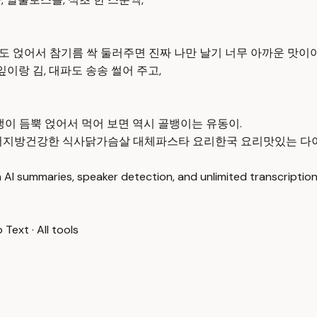
치도 얹어서 참기름 싹 둘러주면 진짜 나만 날기 너무 아까운 맛이
이랑 김, 대파도 송송 썰어 주고,
뱅이 듬뿍 얹어서 먹어 보면 역시 골뱅이는 유동이.
저지방
건강한 식사
닭가슴살 대체
파스타 요리
한국 요리
맛있는 다
 AI summaries, speaker detection, and unlimited transcription
o Text
·
All tools