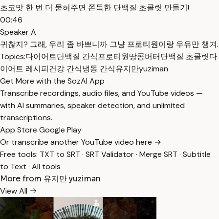
초코맛 한 번 더 묻혀주면 쫀득한 단백질 초콜릿 만들기!
00:46
Speaker A
귀찮지? 그래, 우리 좀 바쁘니까 그냥 프로티원이랑 우유만 챙겨.
Topics:
다이어트
단백질 간식
프로티원
땅콩버터
단백질 초콜릿
다
이어트 레시피
건강 간식
냉동 간식
유지만
yuziman
Get More with the SozAI App
Transcribe recordings, audio files, and YouTube videos —
with AI summaries, speaker detection, and unlimited
transcriptions.
App Store
Google Play
Or transcribe another YouTube video here →
Free tools:
TXT to SRT
·
SRT Validator
·
Merge SRT
·
Subtitle
to Text
·
All tools
More from 유지만 yuziman
View All