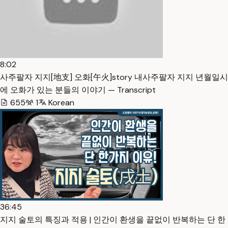
8:02
사주팔자 지지[地支] 오화[午火]story 내사주팔자 지지 년월일시
에 오화가 있는 분들의 이야기 — Transcript
655
1
Korean
36:45
지지 술토의 특징과 적용 | 인간이 환생을 끝없이 반복하는 단 한