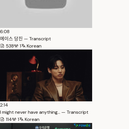
6:08
에이스 당진 — Transcript
538
1
Korean
2:14
I might never have anything… — Transcript
114
1
Korean