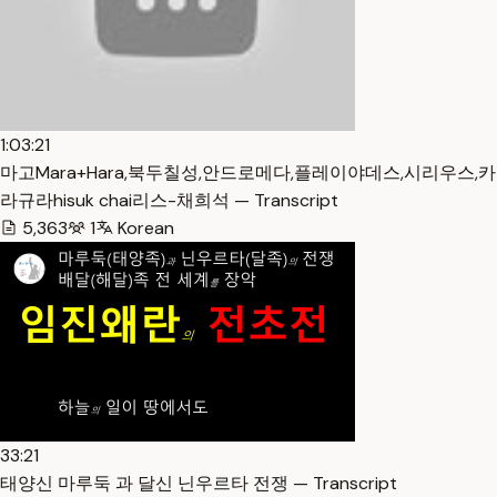
1:03:21
마고Mara+Hara,북두칠성,안드로메다,플레이야데스,시리우스,카
라규라hisuk chai리스-채희석 — Transcript
5,363
1
Korean
33:21
태양신 마루둑 과 달신 닌우르타 전쟁 — Transcript