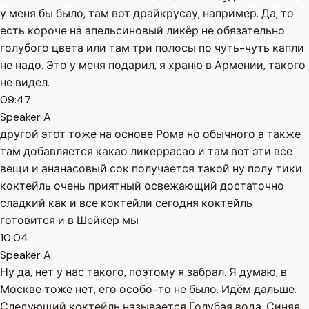
у меня бы было, там вот драйкрусау, например. Да, то
есть короче на апельсиновый ликёр не обязательно
голубого цвета или там три полосы по чуть-чуть капли
не надо. Это у меня подарил, я храню в Армении, такого
не видел.
09:47
Speaker A
другой этот тоже на основе Рома но обычного а также
там добавляется какао ликеррасао и там вот эти все
вещи и ананасовый сок получается такой ну полу тики
коктейль очень приятный освежающий достаточно
сладкий как и все коктейли сегодня коктейль
готовится и в Шейкер мы
10:04
Speaker A
Ну да, нет у нас такого, поэтому я забрал. Я думаю, в
Москве тоже нет, его особо-то не было. Идём дальше.
Следующий коктейль называется Голубая вода. Синяя