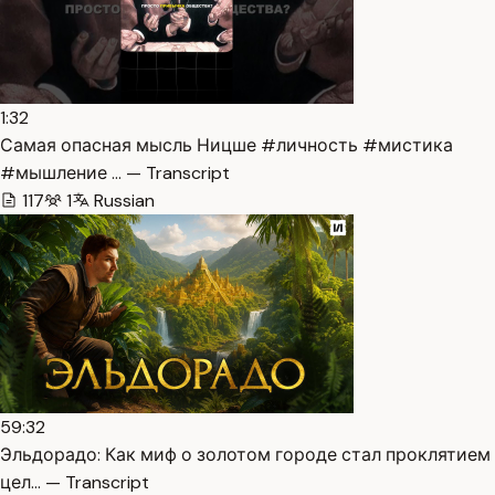
1:32
Самая опасная мысль Ницше #личность #мистика
#мышление … — Transcript
117
1
Russian
59:32
Эльдорадо: Как миф о золотом городе стал проклятием
цел… — Transcript