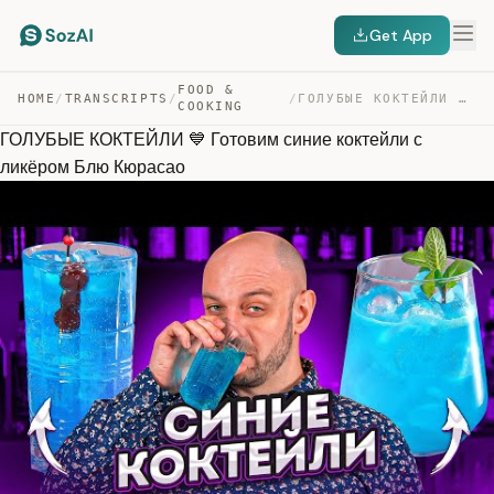
Get App
FOOD &
HOME
/
TRANSCRIPTS
/
/
ГОЛУБЫЕ КОКТЕЙЛИ 💙 ГОТОВИМ СИНИЕ КОКТЕЙЛИ С ЛИКЁРОМ БЛЮ… — TRANSCRIPT
COOKING
ГОЛУБЫЕ КОКТЕЙЛИ 💙 Готовим синие коктейли с
ликёром Блю Кюрасао