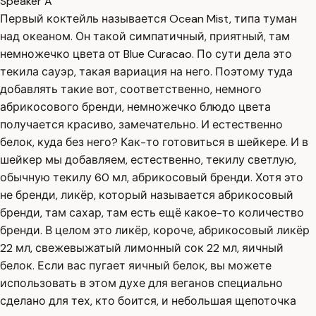
Speaker A
Первый коктейль называется Ocean Mist, типа туман
над океаном. Он такой симпатичный, приятный, там
немножечко цвета от Blue Curacao. По сути дела это
текила сауэр, такая вариация на него. Поэтому туда
добавлять такие вот, соответственно, немного
абрикосового бренди, немножечко блюдо цвета
получается красиво, замечательно. И естественно
белок, куда без него? Как-то готовиться в шейкере. И в
шейкер мы добавляем, естественно, текилу светлую,
обычную текилу 60 мл, абрикосовый бренди. Хотя это
не бренди, ликёр, который называется абрикосовый
бренди, там сахар, там есть ещё какое-то количество
бренди. В целом это ликёр, короче, абрикосовый ликёр
22 мл, свежевыжатый лимонный сок 22 мл, яичный
белок. Если вас пугает яичный белок, вы можете
использовать в этом духе для веганов специально
сделано для тех, кто боится, и небольшая щепоточка