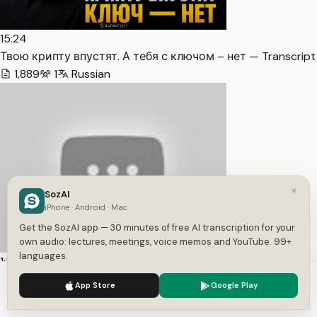
15:24
Твою крипту впустят. А тебя с ключом – нет — Transcript
1,889
1
Russian
×
SozAI
iPhone · Android · Mac
Get the SozAI app — 30 minutes of free AI transcription for your
own audio: lectures, meetings, voice memos and YouTube. 99+
languages.
1:33:20
All Unique 2.0 – Система проявленности. Эфир №5 —
We use cookies to enhance your experience.
Privacy Policy
App Store
Google Play
Transcript
Accept
Settings
10,711
1
Russian