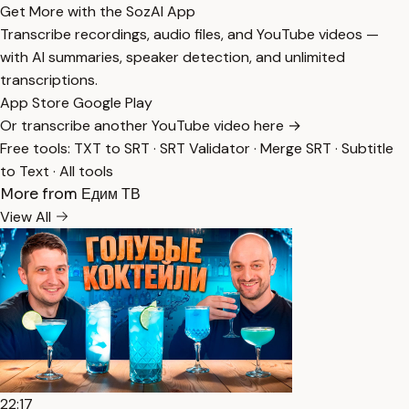
Get More with the SozAI App
Transcribe recordings, audio files, and YouTube videos —
with AI summaries, speaker detection, and unlimited
transcriptions.
App Store
Google Play
Or transcribe another YouTube video here →
Free tools:
TXT to SRT
·
SRT Validator
·
Merge SRT
·
Subtitle
to Text
·
All tools
More from Едим ТВ
View All
22:17