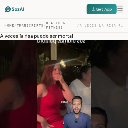
Get App
HEALTH &
HOME
/
TRANSCRIPTS
/
/
A VECES LA RISA PUEDE SER MORTAL — TRANSCRIPT
FITNESS
A veces la risa puede ser mortal