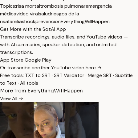
Topics:
risa mortal
trombosis pulmonar
emergencia
médica
video viral
salud
riesgos de la
risa
familia
shock
prevención
EverythingWillHappen
Get More with the SozAI App
Transcribe recordings, audio files, and YouTube videos —
with AI summaries, speaker detection, and unlimited
transcriptions.
App Store
Google Play
Or transcribe another YouTube video here →
Free tools:
TXT to SRT
·
SRT Validator
·
Merge SRT
·
Subtitle
to Text
·
All tools
More from EverythingWillHappen
View All