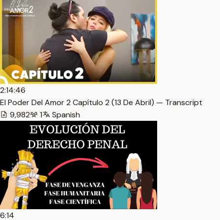
2:14:46
El Poder Del Amor 2 Capítulo 2 (13 De Abril) — Transcript
9,982
1
Spanish
6:14