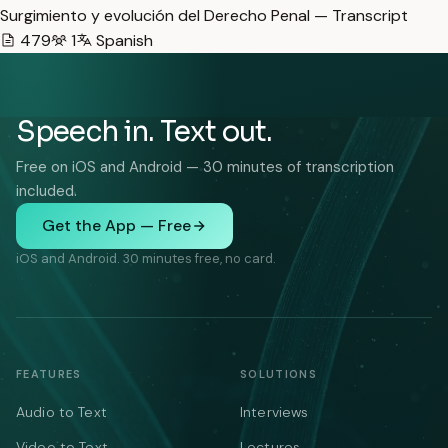
Surgimiento y evolución del Derecho Penal — Transcript
479
1
Spanish
Speech in. Text out.
Free on iOS and Android — 30 minutes of transcription
included.
Get the App — Free
iOS and Android. 30 minutes free, no card.
FEATURES
SOLUTIONS
Audio to Text
Interviews
Video to Text
Lectures