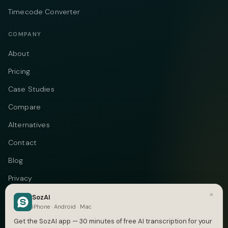
Timecode Converter
COMPANY
About
Pricing
Case Studies
Compare
Alternatives
Contact
Blog
Privacy
×
Terms
SozAI
iPhone · Android · Mac
DMCA
Get the SozAI app — 30 minutes of free AI transcription for your