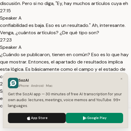
discusión. Pero si no diga, "Ey, hay muchos artículos cuya eh
27:15
Speaker A
confiabilidad es baja. Eso es un resultado." Ah, interesante.
Venga, ¿cuántos artículos? ¿De qué tipo son?
27:23
Speaker A
¿Cuándo se publicaron, tienen en común? Eso es lo que hay
que mostrar. Entonces, el apartado de resultados implica
esta lógica. Es básicamente como el campo y el estado de
conocimiento no puede hablar por sí mismo, no es una
×
SozAI
27:39
iPhone · Android · Mac
Speaker A
Get the SozAI app — 30 minutes of free AI transcription for your
entidad. Vamos nosotros a hablar por él. Vamos a contar
own audio: lectures, meetings, voice memos and YouTube. 99+
cómo está el estado de conocimiento del tema que nos
languages.
interesa respecto a la pregunta que le hicimos.
We use cookies to enhance your experience.
Privacy Policy
App Store
Google Play
27:50
Accept
Settings
Speaker A