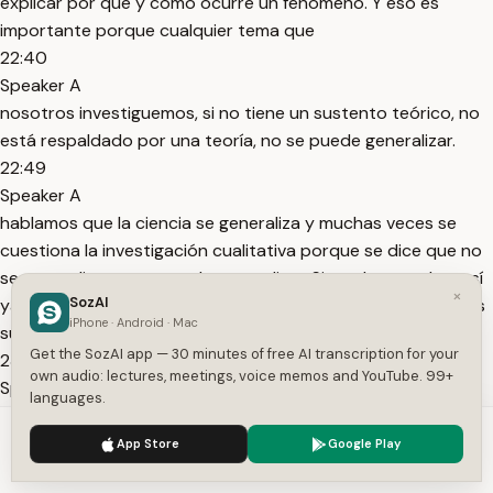
explicar por qué y cómo ocurre un fenómeno. Y eso es
importante porque cualquier tema que
22:40
Speaker A
nosotros investiguemos, si no tiene un sustento teórico, no
está respaldado por una teoría, no se puede generalizar.
22:49
Speaker A
hablamos que la ciencia se generaliza y muchas veces se
cuestiona la investigación cualitativa porque se dice que no
se generaliza, no se puede generalizar. Sin embargo, ahora sí
×
SozAI
ya no se habla tanto de la subjetividad, ya no se dice que es
iPhone · Android · Mac
subjetiva porque ahora
Get the SozAI app — 30 minutes of free AI transcription for your
23:08
own audio: lectures, meetings, voice memos and YouTube. 99+
Speaker A
languages.
utiliza los software para analizar y ver más allá de lo que el
We use cookies to enhance your experience.
Privacy Policy
investigador de manera subjetiva bajo sus principios, sus
App Store
Google Play
Accept
Settings
conocimientos, sus prácticas puede analizar e interpretar.