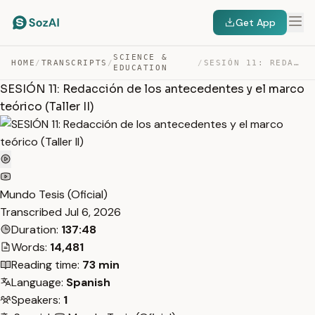
Get App
SCIENCE &
HOME
/
TRANSCRIPTS
/
/
SESIÓN 11: REDACCIÓN DE LOS ANTECEDENTES Y EL MARCO TEÓ… — TRANSCRIPT
EDUCATION
SESIÓN 11: Redacción de los antecedentes y el marco
teórico (Taller II)
Mundo Tesis (Oficial)
Transcribed
Jul 6, 2026
Duration:
137:48
Words:
14,481
Reading time:
73 min
Language:
Spanish
Speakers:
1