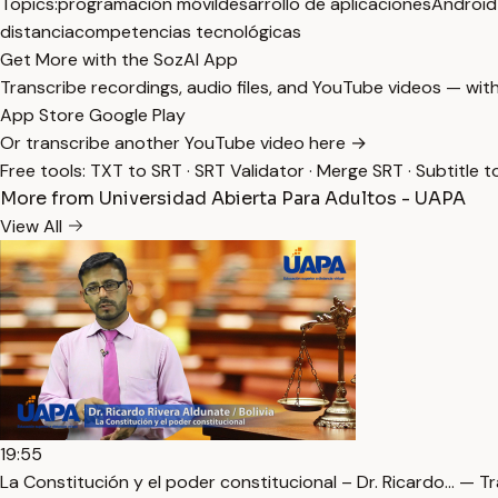
Topics:
programación móvil
desarrollo de aplicaciones
Android
distancia
competencias tecnológicas
Get More with the SozAI App
Transcribe recordings, audio files, and YouTube videos — with
App Store
Google Play
Or transcribe another YouTube video here →
Free tools:
TXT to SRT
·
SRT Validator
·
Merge SRT
·
Subtitle t
More from Universidad Abierta Para Adultos - UAPA
View All
19:55
La Constitución y el poder constitucional – Dr. Ricardo… — T