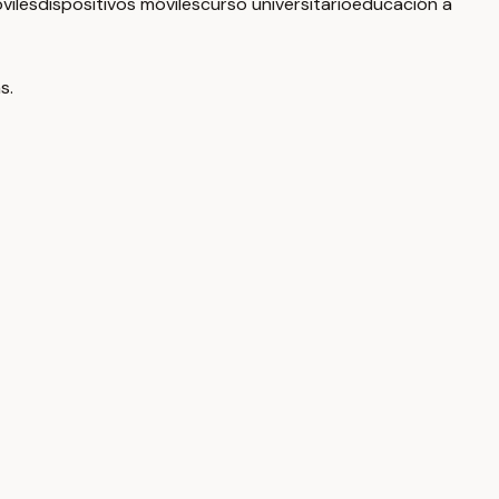
viles
dispositivos móviles
curso universitario
educación a
s.