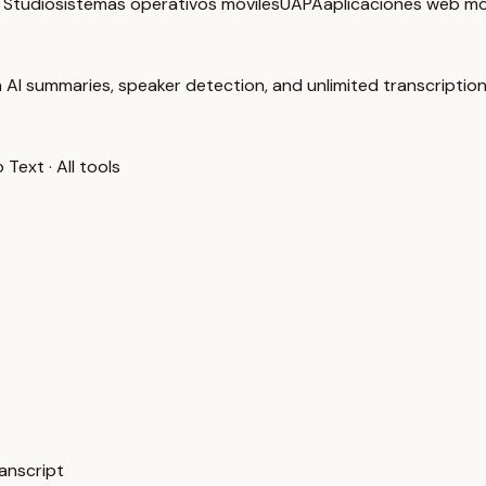
 Studio
sistemas operativos móviles
UAPA
aplicaciones web mó
 AI summaries, speaker detection, and unlimited transcription
o Text
·
All tools
ranscript