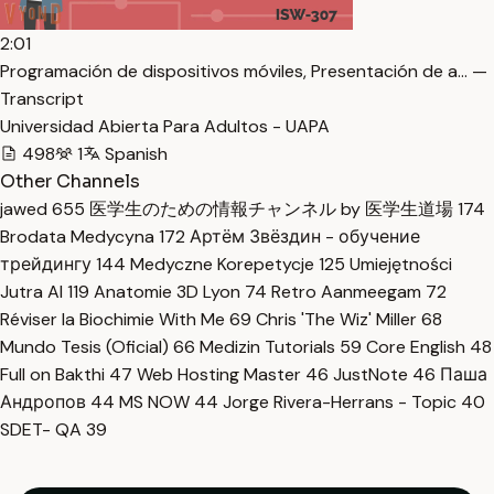
2:01
Programación de dispositivos móviles, Presentación de a… —
Transcript
Universidad Abierta Para Adultos - UAPA
498
1
Spanish
Other Channels
jawed
655
医学生のための情報チャンネル by 医学生道場
174
Brodata Medycyna
172
Артём Звёздин - обучение
трейдингу
144
Medyczne Korepetycje
125
Umiejętności
Jutra AI
119
Anatomie 3D Lyon
74
Retro Aanmeegam
72
Réviser la Biochimie With Me
69
Chris 'The Wiz' Miller
68
Mundo Tesis (Oficial)
66
Medizin Tutorials
59
Core English
48
Full on Bakthi
47
Web Hosting Master
46
JustNote
46
Паша
Андропов
44
MS NOW
44
Jorge Rivera-Herrans - Topic
40
SDET- QA
39