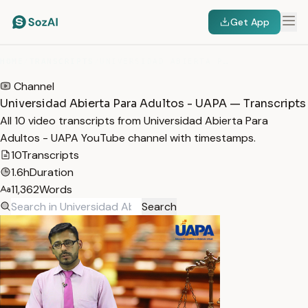
Get App
HOME
/
TRANSCRIPTS
/
UNIVERSIDAD ABIERTA PARA ADULTOS - UAPA
Channel
Universidad Abierta Para Adultos - UAPA — Transcripts
All 10 video transcripts from Universidad Abierta Para
Adultos - UAPA YouTube channel with timestamps.
10
Transcripts
1.6h
Duration
11,362
Words
Search