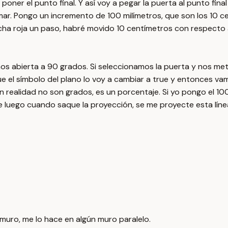
poner el punto final. Y así voy a pegar la puerta al punto fina
mar. Pongo un incremento de 100 milímetros, que son los 10 ce
cha roja un paso, habré movido 10 centímetros con respecto a 
amos abierta a 90 grados. Si seleccionamos la puerta y nos 
e el símbolo del plano lo voy a cambiar a true y entonces vam
alidad no son grados, es un porcentaje. Si yo pongo el 100, s
e luego cuando saque la proyección, se me proyecte esta línea
muro, me lo hace en algún muro paralelo.