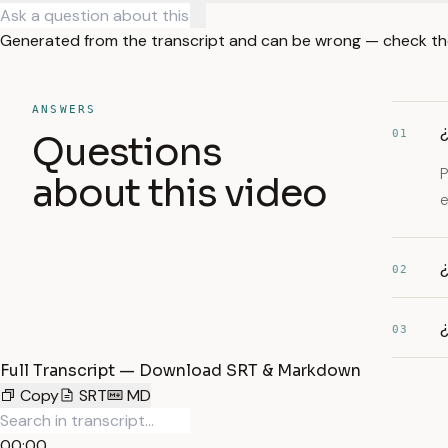
Generated from the transcript and can be wrong — check th
ANSWERS
01
Questions
P
about this video
e
02
03
Full Transcript — Download SRT & Markdown
Copy
SRT
MD
00:00