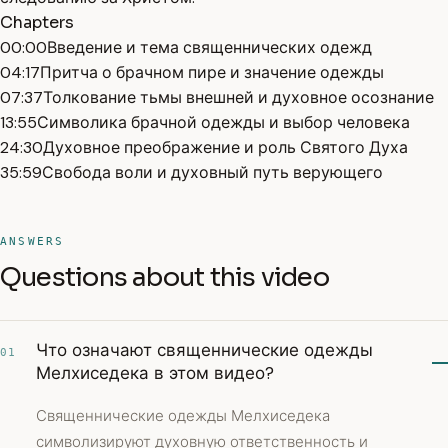
Chapters
00:00
Введение и тема священнических одежд
04:17
Притча о брачном пире и значение одежды
07:37
Толкование тьмы внешней и духовное осознание
13:55
Символика брачной одежды и выбор человека
24:30
Духовное преображение и роль Святого Духа
35:59
Свобода воли и духовный путь верующего
ANSWERS
Questions about this video
Что означают священнические одежды
01
Мелхиседека в этом видео?
Священнические одежды Мелхиседека
символизируют духовную ответственность и