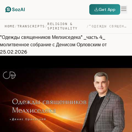
Get App
RELIGION &
HOME
/
TRANSCRIPTS
/
/
“ОДЕЖДЫ СВЯЩЕННИКОВ МЕЛХИСЕДЕКА” _ЧАСТЬ 4_ МОЛИТВЕННОЕ … — TRANSCRIPT
SPIRITUALITY
"Одежды священников Мелхиседека" _часть 4_
молитвенное собрание с Денисом Орловским от
25.02.2026