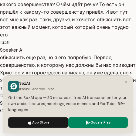
какого совершенства? О чём идёт речь? То есть он
пришёл к какому-то совершенству привёл. И вот тут
вот мне как раз-таки, друзья, и хочется объяснить вот
этот важный момент, который который очень трудно
его
13:31
Speaker A
объяснить ещё раз, но я его попробую. Первое,
совершенство, к которому нас должны бы нас приводит
Христос и которое здесь написано, он уже сделал, но я
хочу утверждать, что он ещё не сделал. Я хочу привести
×
SozAI
такую антиномию противоречия.
iPhone · Android · Mac
13:45
Get the SozAI app — 30 minutes of free AI transcription for your
Speaker A
own audio: lectures, meetings, voice memos and YouTube. 99+
languages.
Он сделал, но ещё не сделал это совершенство. Что за
совершенство, к которому он нас приводит?
We use cookies to enhance your experience.
Privacy Policy
App Store
Google Play
Совершенство, к которому Господь решил нас
Accept
Settings
привести - это передать, вот задумайтесь, ещё раз мы