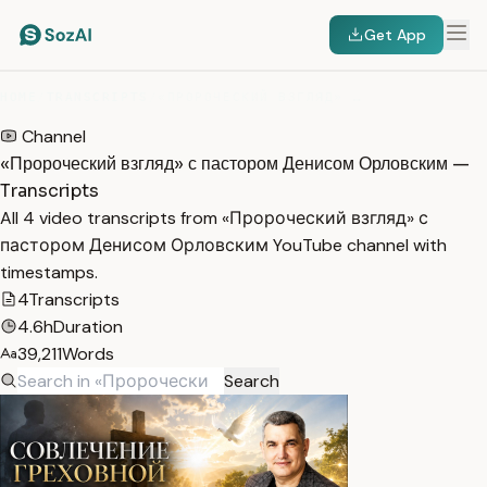
Get App
HOME
/
TRANSCRIPTS
/
«ПРОРОЧЕСКИЙ ВЗГЛЯД» С ПАСТОРОМ ДЕНИСОМ ОРЛОВСКИМ
Channel
«Пророческий взгляд» с пастором Денисом Орловским —
Transcripts
All 4 video transcripts from «Пророческий взгляд» с
пастором Денисом Орловским YouTube channel with
timestamps.
4
Transcripts
4.6h
Duration
39,211
Words
Search