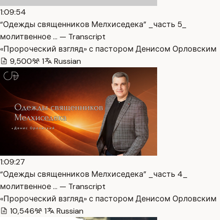
1:09:54
“Одежды священников Мелхиседека” _часть 5_
молитвенное … — Transcript
«Пророческий взгляд» с пастором Денисом Орловским
9,500
1
Russian
1:09:27
“Одежды священников Мелхиседека” _часть 4_
молитвенное … — Transcript
«Пророческий взгляд» с пастором Денисом Орловским
10,546
1
Russian