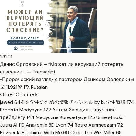
1:31:51
Денис Орловский – “Может ли верующий потерять
спасение.… — Transcript
«Пророческий взгляд» с пастором Денисом Орловским
11,921
1
Russian
Other Channels
jawed
644
医学生のための情報チャンネル by 医学生道場
174
Brodata Medycyna
172
Артём Звёздин - обучение
трейдингу
144
Medyczne Korepetycje
125
Umiejętności
Jutra AI
119
Anatomie 3D Lyon
74
Retro Aanmeegam
72
Réviser la Biochimie With Me
69
Chris 'The Wiz' Miller
68