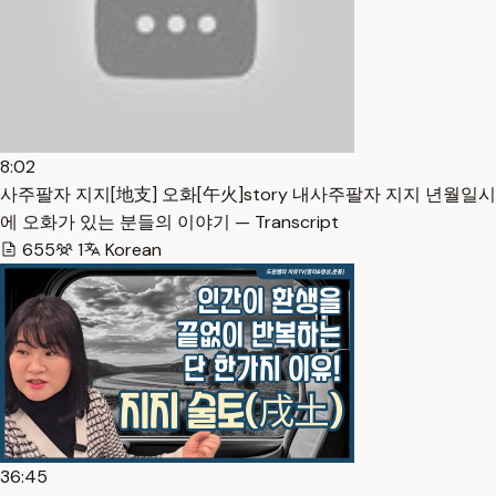
8:02
사주팔자 지지[地支] 오화[午火]story 내사주팔자 지지 년월일시
에 오화가 있는 분들의 이야기 — Transcript
655
1
Korean
36:45