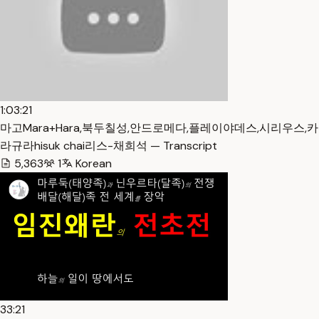
1:03:21
마고Mara+Hara,북두칠성,안드로메다,플레이야데스,시리우스,카
라규라hisuk chai리스-채희석 — Transcript
5,363
1
Korean
33:21