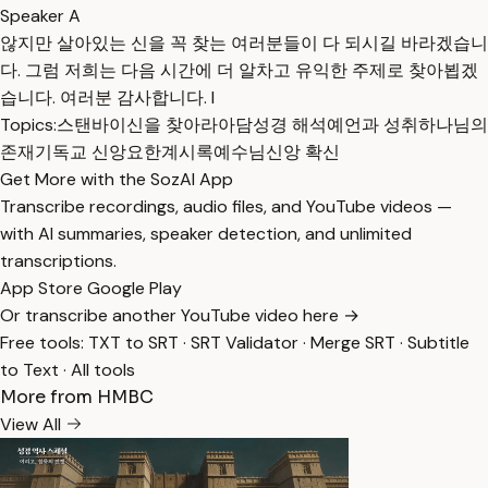
Speaker A
않지만 살아있는 신을 꼭 찾는 여러분들이 다 되시길 바라겠습니
다. 그럼 저희는 다음 시간에 더 알차고 유익한 주제로 찾아뵙겠
습니다. 여러분 감사합니다. I
Topics:
스탠바이
신을 찾아라
아담
성경 해석
예언과 성취
하나님의
존재
기독교 신앙
요한계시록
예수님
신앙 확신
Get More with the SozAI App
Transcribe recordings, audio files, and YouTube videos —
with AI summaries, speaker detection, and unlimited
transcriptions.
App Store
Google Play
Or transcribe another YouTube video here →
Free tools:
TXT to SRT
·
SRT Validator
·
Merge SRT
·
Subtitle
to Text
·
All tools
More from HMBC
View All