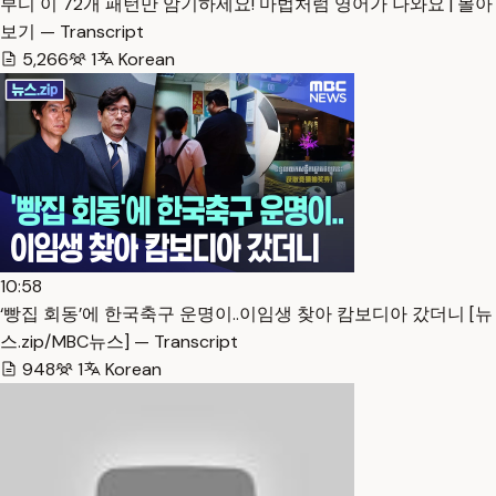
부디 이 72개 패턴만 암기하세요! 마법처럼 영어가 나와요 | 몰아
보기 — Transcript
5,266
1
Korean
10:58
‘빵집 회동’에 한국축구 운명이..이임생 찾아 캄보디아 갔더니 [뉴
스.zip/MBC뉴스] — Transcript
948
1
Korean