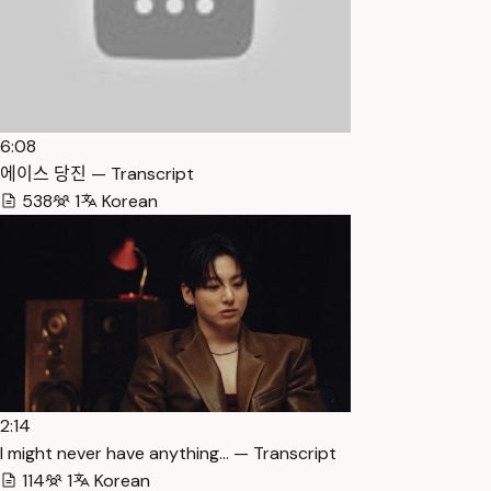
6:08
에이스 당진 — Transcript
538
1
Korean
2:14
I might never have anything… — Transcript
114
1
Korean