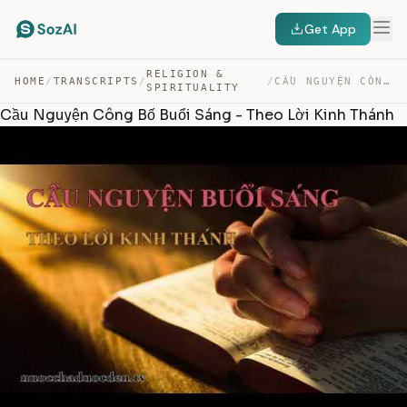
Get App
RELIGION &
HOME
/
TRANSCRIPTS
/
/
CẦU NGUYỆN CÔNG BỐ BUỔI SÁNG – THEO LỜI KINH THÁNH — TRANSCRIPT
SPIRITUALITY
Cầu Nguyện Công Bố Buổi Sáng - Theo Lời Kinh Thánh