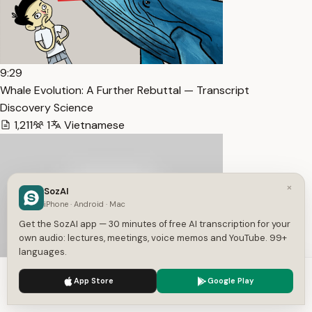
9:29
Whale Evolution: A Further Rebuttal — Transcript
Discovery Science
1,211
1
Vietnamese
×
SozAI
iPhone · Android · Mac
Get the SozAI app — 30 minutes of free AI transcription for your
own audio: lectures, meetings, voice memos and YouTube. 99+
languages.
We use cookies to enhance your experience.
Privacy Policy
App Store
Google Play
Accept
Settings
3:01