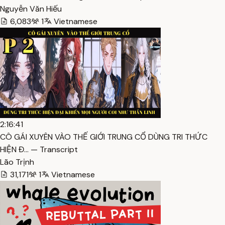
Nguyễn Văn Hiếu
6,083
1
Vietnamese
2:16:41
CÔ GÁI XUYÊN VÀO THẾ GIỚI TRUNG CỔ DÙNG TRI THỨC
HIỆN Đ… — Transcript
Lão Trịnh
31,171
1
Vietnamese