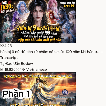
1:24:25
Hắn bị 9 nữ đế tiên tử chăm sóc suốt 100 năm Khi hắn tr… —
Transcript
Tạ Đạo Uẩn Review
18,625
1
Vietnamese