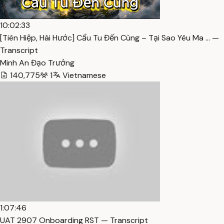
10:02:33
[Tiên Hiệp, Hài Hước] Cẩu Tu Đến Cùng – Tại Sao Yêu Ma … —
Transcript
Minh An Đạo Trưởng
140,775
1
Vietnamese
1:07:46
UAT 2907 Onboarding RST — Transcript