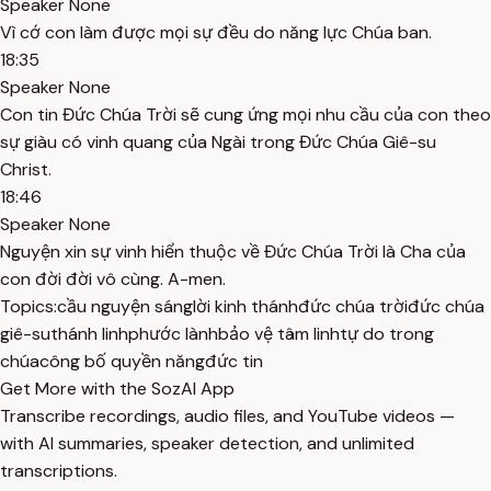
Speaker None
Vì cớ con làm được mọi sự đều do năng lực Chúa ban.
18:35
Speaker None
Con tin Đức Chúa Trời sẽ cung ứng mọi nhu cầu của con theo
sự giàu có vinh quang của Ngài trong Đức Chúa Giê-su
Christ.
18:46
Speaker None
Nguyện xin sự vinh hiển thuộc về Đức Chúa Trời là Cha của
con đời đời vô cùng. A-men.
Topics:
cầu nguyện sáng
lời kinh thánh
đức chúa trời
đức chúa
giê-su
thánh linh
phước lành
bảo vệ tâm linh
tự do trong
chúa
công bố quyền năng
đức tin
Get More with the SozAI App
Transcribe recordings, audio files, and YouTube videos —
with AI summaries, speaker detection, and unlimited
transcriptions.