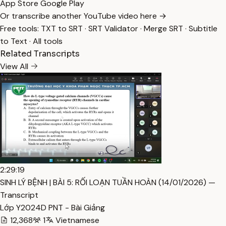
App Store
Google Play
Or transcribe another YouTube video here →
Free tools:
TXT to SRT
·
SRT Validator
·
Merge SRT
·
Subtitle
to Text
·
All tools
Related Transcripts
View All
2:29:19
SINH LÝ BỆNH | BÀI 5: RỐI LOẠN TUẦN HOÀN (14/01/2026) —
Transcript
Lớp Y2024D PNT - Bài Giảng
12,368
1
Vietnamese