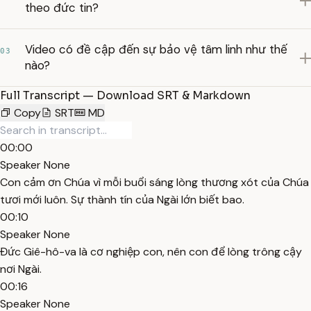
theo đức tin?
Video có đề cập đến sự bảo vệ tâm linh như thế
03
nào?
Full Transcript — Download SRT & Markdown
Copy
SRT
MD
00:00
Speaker None
Con cảm ơn Chúa vì mỗi buổi sáng lòng thương xót của Chúa
tươi mới luôn. Sự thành tín của Ngài lớn biết bao.
00:10
Speaker None
Đức Giê-hô-va là cơ nghiệp con, nên con để lòng trông cậy
nơi Ngài.
00:16
Speaker None