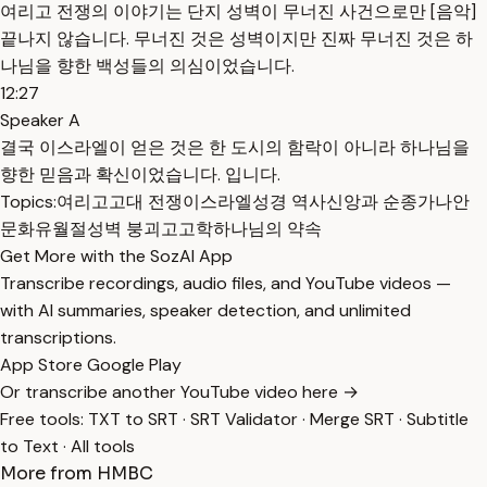
여리고 전쟁의 이야기는 단지 성벽이 무너진 사건으로만 [음악]
끝나지 않습니다. 무너진 것은 성벽이지만 진짜 무너진 것은 하
나님을 향한 백성들의 의심이었습니다.
12:27
Speaker A
결국 이스라엘이 얻은 것은 한 도시의 함락이 아니라 하나님을
향한 믿음과 확신이었습니다. 입니다.
Topics:
여리고
고대 전쟁
이스라엘
성경 역사
신앙과 순종
가나안
문화
유월절
성벽 붕괴
고고학
하나님의 약속
Get More with the SozAI App
Transcribe recordings, audio files, and YouTube videos —
with AI summaries, speaker detection, and unlimited
transcriptions.
App Store
Google Play
Or transcribe another YouTube video here →
Free tools:
TXT to SRT
·
SRT Validator
·
Merge SRT
·
Subtitle
to Text
·
All tools
More from HMBC