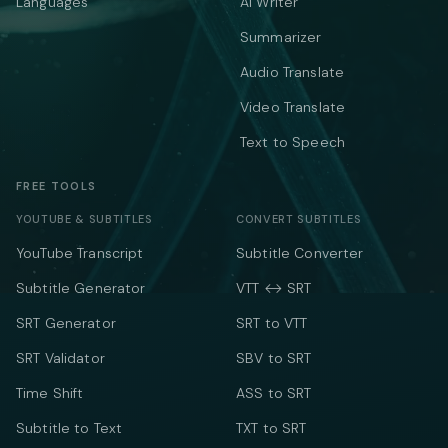
Languages
AI Writer
Summarizer
Audio Translate
Video Translate
Text to Speech
FREE TOOLS
YOUTUBE & SUBTITLES
CONVERT SUBTITLES
YouTube Transcript
Subtitle Converter
Subtitle Generator
VTT ↔ SRT
SRT Generator
SRT to VTT
SRT Validator
SBV to SRT
Time Shift
ASS to SRT
Subtitle to Text
TXT to SRT