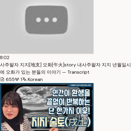
8:02
사주팔자 지지[地支] 오화[午火]story 내사주팔자 지지 년월일시
에 오화가 있는 분들의 이야기 — Transcript
655
1
Korean