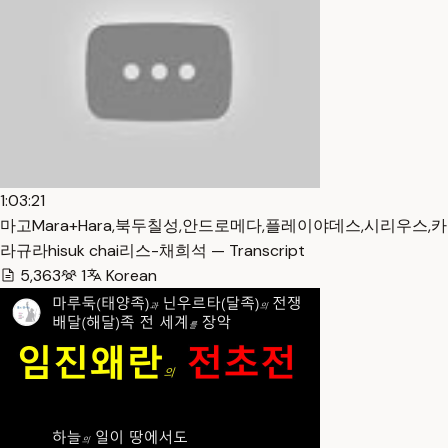
1:03:21
마고Mara+Hara,북두칠성,안드로메다,플레이야데스,시리우스,카
라규라hisuk chai리스-채희석 — Transcript
5,363
1
Korean