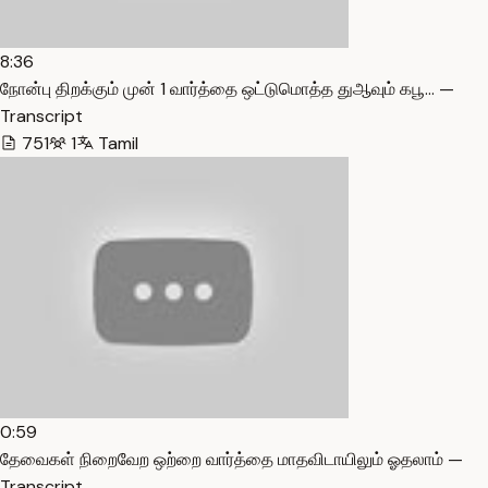
8:36
நோன்பு திறக்கும் முன் 1 வார்த்தை ஒட்டுமொத்த துஆவும் கபூ… —
Transcript
751
1
Tamil
0:59
தேவைகள் நிறைவேற ஒற்றை வார்த்தை மாதவிடாயிலும் ஓதலாம் —
Transcript