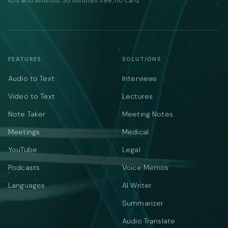
iOS and Android. 30 minutes free, no card.
FEATURES
SOLUTIONS
Audio to Text
Interviews
Video to Text
Lectures
Note Taker
Meeting Notes
Meetings
Medical
YouTube
Legal
Podcasts
Voice Memos
Languages
AI Writer
Summarizer
Audio Translate