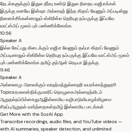
தேடல்களுக்கும் இதுல தீர்வு உண்டு இதுல நிறைய வஜீபாக்கள்
இருக்கு எனவே இன்ஷா அல்லாஹ் இந்த கிதாப் வேணும் அப்படின்னு
நினைச்சீங்கன்னாலும் ஸ்கிரீன்ல தெரியுற நம்பருக்கு இப்பவே
வாட்ஸ்அப் மூலம் புக் பண்ணிக்கோங்க.
10:56
Speaker A
இல்ல கேட்பது கிடைக்கும் வஜீபா வேணும் தவ்பா கிதாப் வேணும்
அப்படினாலும் ஸ்கிரீன்ல தெரியுற நம்பருக்கு இப்பவே வாட்ஸ்அப் மூலம்
புக் பண்ணிக்கோங்க தமிழ் குர்ஆன் ரெடியா இருக்கு.
11:46
Speaker A
அஸ்ஸலாமு அலைக்கும் வரஹ்மத்துல்லாஹி வபரக்காத்துஹூ
Topics:
ரமலான்
திக்ரு
மகரிப் தொழுகை
அல்லாஹ்விடம்
ஆறுதல்
நம்பிக்கை
துஆ
இஸ்லாமிய வழிபாடு
வியாழக்கிழமை
சிறப்பு
ஆறுதல் வார்த்தைகள்
தமிழ் இஸ்லாமிய பாடங்கள்
Get More with the SozAI App
Transcribe recordings, audio files, and YouTube videos —
with AI summaries, speaker detection, and unlimited