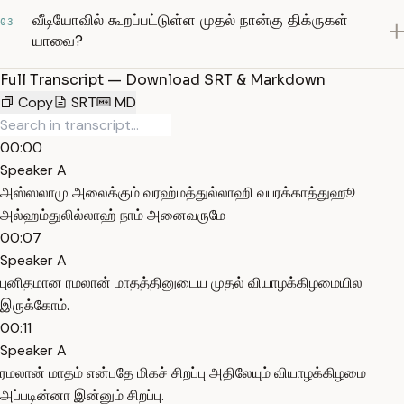
வீடியோவில் கூறப்பட்டுள்ள முதல் நான்கு திக்ருகள்
03
யாவை?
Full Transcript — Download SRT & Markdown
Copy
SRT
MD
00:00
Speaker A
அஸ்ஸலாமு அலைக்கும் வரஹ்மத்துல்லாஹி வபரக்காத்துஹூ
அல்ஹம்துலில்லாஹ் நாம் அனைவருமே
00:07
Speaker A
புனிதமான ரமலான் மாதத்தினுடைய முதல் வியாழக்கிழமையில
இருக்கோம்.
00:11
Speaker A
ரமலான் மாதம் என்பதே மிகச் சிறப்பு அதிலேயும் வியாழக்கிழமை
அப்படின்னா இன்னும் சிறப்பு.