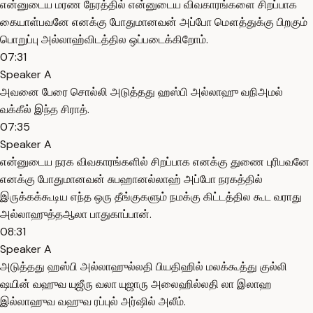
என்னுடைய மரண நேரத்தில் என்னுடைய விவகாரங்களை சிறப்பாக
கையாள்பவனே எனக்கு போதுமானவன் அப்போ மௌத்துக்கு பிறகும்
பொறுப்பு அல்லாஹ்விடத்தில ஒப்படைக்கிறோம்.
07:31
Speaker A
அவனை பேரை சொல்லி அடுத்தது ஹஸ்பி அல்லாஹு வநிஅமல்
வக்கீல் இந்த சிராத்.
07:35
Speaker A
என்னுடைய நரக விவகாரங்களில் சிறப்பாக எனக்கு துணை புரிபவனே
எனக்கு போதுமானவன் சுபஹானல்லாஹ் அப்போ நரகத்தில்
இருக்கக்கூடிய எந்த ஒரு தீங்குகளும் நமக்கு கிட்டத்தில கூட வராது
அல்லாஹுத்தஆலா பாதுகாப்பான்.
08:31
Speaker A
அடுத்தது ஹஸ்பி அல்லாஹுல்லதி பியதிஹில் மலக்கூத்து குல்லி
ஷயின் வஹுவ யுஜீரு வலா யுஜாரு அலைஹில்லதி லா இலாஹ
இல்லாஹுவ வஹுவ ரப்புல் அர்ஷில் அலீம்.