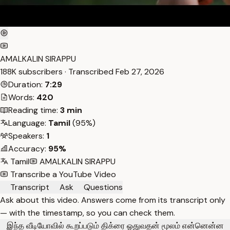
AMALKALIN SIRAPPU
188K subscribers · Transcribed
Feb 27, 2026
Duration:
7:29
Words:
420
Reading time:
3 min
Language:
Tamil
(95%)
Speakers:
1
Accuracy:
95%
Tamil
AMALKALIN SIRAPPU
Transcribe a YouTube Video
Transcript
Ask
Questions
Ask about this video. Answers come from its transcript only
— with the timestamp, so you can check them.
இந்த வீடியோவில் கூறப்படும் திக்ரை ஓதுவதன் மூலம் என்னென்ன