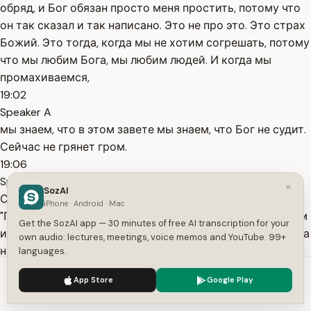
обряд, и Бог обязан просто меня простить, потому что
он так сказал и так написано. Это не про это. Это страх
Божий. Это тогда, когда мы не хотим согрешать, потому
что мы любим Бога, мы любим людей. И когда мы
промахиваемся,
19:02
Speaker A
мы знаем, что в этом завете мы знаем, что Бог не судит.
Сейчас не грянет гром.
19:06
Speaker A
×
SozAI
Сейчас не не произойдёт первое, что мне надо сказать:
iPhone · Android · Mac
"Господи, прости. Господи, прости. Вижу, не хочу с этим
Get the SozAI app — 30 minutes of free AI transcription for your
иметь ничего общего. И Бог видит кровь Иисуса Христа
own audio: lectures, meetings, voice memos and YouTube. 99+
на твоей жизни". Аминь. И это потрясающий. Это завет,
languages.
это единство с Богом. Это тогда, когда мы открываем
We use cookies to enhance your experience.
Privacy Policy
App Store
Google Play
19:28
Accept
Settings
Speaker A