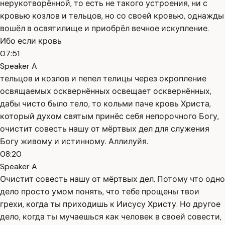
нерукотворённой, то есть не такого устроения, ни с
кровью козлов и тельцов, но со своей кровью, однажды
вошёл в освятилище и приобрёл вечное искупление.
Ибо если кровь
07:51
Speaker A
тельцов и козлов и пепел телицы через окропление
освящаемых осквернённых освещает осквернённых,
дабы чисто было тело, то кольми паче кровь Христа,
который духом святым принёс себя непорочного Богу,
очистит совесть нашу от мёртвых дел для служения
Богу живому и истинному. Аллилуйя.
08:20
Speaker A
Очистит совесть нашу от мёртвых дел. Потому что одно
дело просто умом понять, что тебе прощены твои
грехи, когда ты приходишь к Иисусу Христу. Но другое
дело, когда ты мучаешься как человек в своей совести,