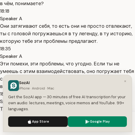
в чём, понимаете?
18:18
Speaker A
Они затягивают себя, то есть они не просто отвлекают,
ты с головой погружаешься в ту легенду, в ту историю,
которую тебе эти проблемы предлагают.
18:35
Speaker A
Эти помехи, эти проблемы, что угодно. Если ты не
умеешь с этим взаимодействовать, оно погружает тебя
с головой. И ты уже занимаешься не тем, что ты
×
SozAI
выключаешь это из своей жизни.
iPhone · Android · Mac
18:52
Get the SozAI app — 30 minutes of free AI transcription for your
Speaker A
own audio: lectures, meetings, voice memos and YouTube. 99+
Ты интегрируешь это в свою реальность. Ты как бы
languages.
говоришь: "О'кей, хорошо, теперь это часть моей
We use cookies to enhance your experience.
Privacy Policy
App Store
Google Play
жизни". И вот таких вот помех в какой-то момент я
Accept
Settings
перестал с ними справляться. Я перестал с ними