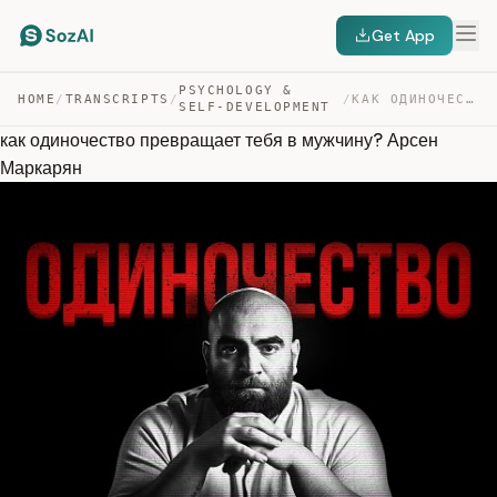
Get App
PSYCHOLOGY &
HOME
/
TRANSCRIPTS
/
/
КАК ОДИНОЧЕСТВО ПРЕВРАЩАЕТ ТЕБЯ В МУЖЧИНУ? АРСЕН МАРКАРЯН — TRANSCRIPT
SELF-DEVELOPMENT
как одиночество превращает тебя в мужчину? Арсен
Маркарян