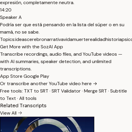
expresión, completamente neutra.
14:20
Speaker A
Podría ser que está pensando en la lista del súper o en su
mamá, no se sabe.
Topics:
ideas
cerebro
narrativa
vida
muerte
realidad
historia
psic
Get More with the SozAI App
Transcribe recordings, audio files, and YouTube videos —
with AI summaries, speaker detection, and unlimited
transcriptions.
App Store
Google Play
Or transcribe another YouTube video here →
Free tools:
TXT to SRT
·
SRT Validator
·
Merge SRT
·
Subtitle
to Text
·
All tools
Related Transcripts
View All