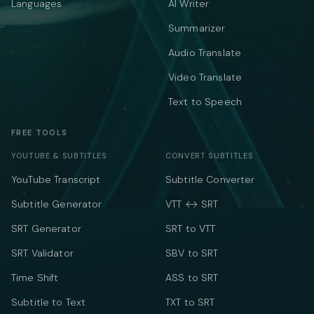
Languages
AI Writer
Summarizer
Audio Translate
Video Translate
Text to Speech
FREE TOOLS
YOUTUBE & SUBTITLES
CONVERT SUBTITLES
YouTube Transcript
Subtitle Converter
Subtitle Generator
VTT ↔ SRT
SRT Generator
SRT to VTT
SRT Validator
SBV to SRT
Time Shift
ASS to SRT
Subtitle to Text
TXT to SRT