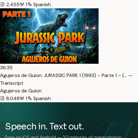
2,455
1
Spanish
36:35
Agujeros de Guion: JURASSIC PARK 1 (1993) – Parte 1 – (… —
Transcript
Agujeros de Guion
8,048
1
Spanish
Speech in. Text out.
Free on iOS and Android — 30 minutes of transcription