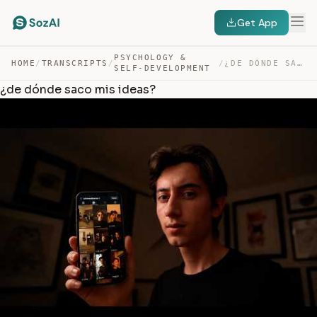
Get App
PSYCHOLOGY &
HOME
/
TRANSCRIPTS
/
/
¿DE DÓNDE SACO MIS IDEAS? — TRANSCRIPT
SELF-DEVELOPMENT
¿de dónde saco mis ideas?