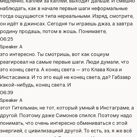
медленно, каплей за каплей, выходит дальше. И смешно
наблюдать, как в начале первые шаги неформальные
тогда ощущаются типа нереальными. Изряд, смотрите,
он идёт в джинсах. Сегодня ты играешь джаз, а завтра
родину продашь, потом в жошь. Понимаете,
06:25
Speaker A
это интересно. Ты смотришь, вот как социум
реагировал на самые первые шаги. Люди думали, что
это конец света. А конец света — это Клава Кока и
Инстасамка. И то это ещё не конец света, да? Габзавр
какой-нибудь, конец света. И
06:39
Speaker A
этот Гительман, не тот, который умный в Инстаграме, а
другой. Поэтому даже Симонов спился. Поэтому надо
понимать, что очень интересно обмениваться с этой
энергией, с цивилизацией другой. То есть, ээ, я же всё