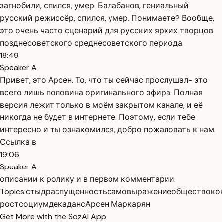
загнобили, спился, умер. Балабанов, гениальный
русский режиссёр, спился, умер. Понимаете? Вообще,
это очень часто сценарий для русских ярких творцов
позднесоветского среднесоветского периода.
18:49
Speaker A
Привет, это Арсен. То, что ты сейчас прослушал- это
всего лишь половина оригинального эфира. Полная
версия лежит только в моём закрытом канале, и её
никогда не будет в интернете. Поэтому, если тебе
интересно и ты ознакомился, добро пожаловать к нам.
Ссылка в
19:06
Speaker A
описании к ролику и в первом комментарии.
Topics:
стыд
распущенность
самовыражение
общество
ко
рост
социум
декаданс
Арсен Маркарян
Get More with the SozAI App