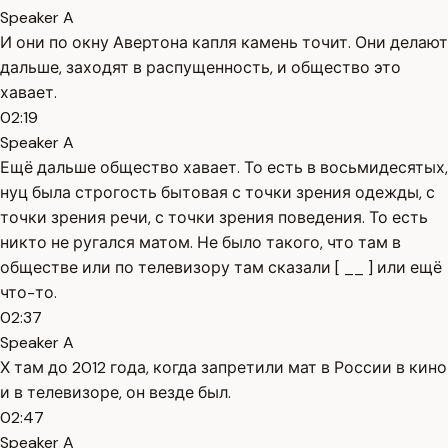
Speaker A
И они по окну Авертона капля камень точит. Они делают
дальше, заходят в распущенность, и общество это
хавает.
02:19
Speaker A
Ещё дальше общество хавает. То есть в восьмидесятых,
нуц была строгость бытовая с точки зрения одежды, с
точки зрения речи, с точки зрения поведения. То есть
никто не ругался матом. Не было такого, что там в
обществе или по телевизору там сказали [ __ ] или ещё
что-то.
02:37
Speaker A
Х там до 2012 года, когда запретили мат в России в кино
и в телевизоре, он везде был.
02:47
Speaker A