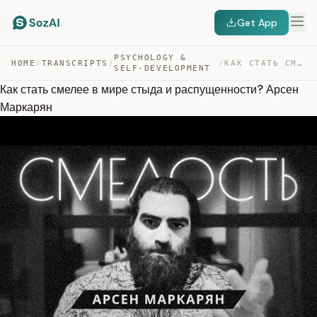
Get App
PSYCHOLOGY &
HOME
/
TRANSCRIPTS
/
/
КАК СТАТЬ СМЕЛЕЕ В МИРЕ СТЫДА И РАСПУЩЕННОСТИ? АРСЕН МА… — TRANSCRIPT
SELF-DEVELOPMENT
Как стать смелее в мире стыда и распущенности? Арсен
Маркарян