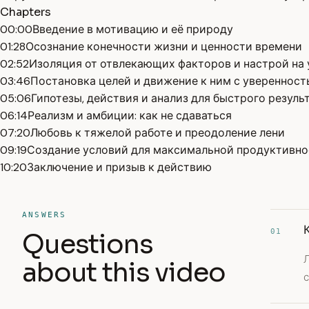
Chapters
00:00
Введение в мотивацию и её природу
01:28
Осознание конечности жизни и ценности времени
02:52
Изоляция от отвлекающих факторов и настрой на 
03:46
Постановка целей и движение к ним с увереннос
05:06
Гипотезы, действия и анализ для быстрого резуль
06:14
Реализм и амбиции: как не сдаваться
07:20
Любовь к тяжелой работе и преодоление лени
09:19
Создание условий для максимальной продуктивно
10:20
Заключение и призыв к действию
ANSWERS
01
Questions
Л
about this video