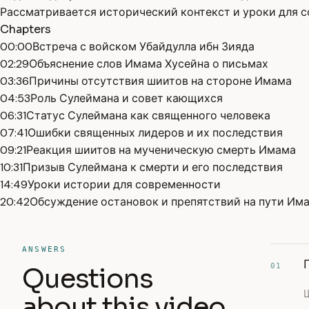
Рассматривается исторический контекст и уроки для 
Chapters
00:00
Встреча с войском Убайдулла ибн Зияда
02:29
Объяснение слов Имама Хусейна о письмах
03:36
Причины отсутствия шиитов на стороне Имама
04:53
Роль Сулеймана и совет кающихся
06:31
Статус Сулеймана как священного человека
07:41
Ошибки священных лидеров и их последствия
09:21
Реакция шиитов на мученическую смерть Имама
10:31
Призыв Сулеймана к смерти и его последствия
14:49
Уроки истории для современности
20:42
Обсуждение остановок и препятствий на пути Им
ANSWERS
01
Questions
about this video