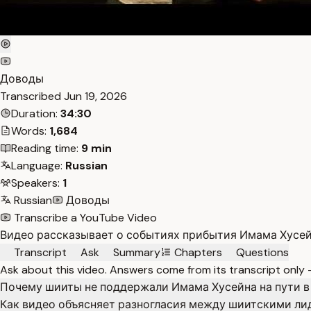
Доводы
Transcribed
Jun 19, 2026
Duration:
34:30
Words:
1,684
Reading time:
9 min
Language:
Russian
Speakers:
1
Russian
Доводы
Transcribe a YouTube Video
Видео рассказывает о событиях прибытия Имама Хусейн
Transcript
Ask
Summary
Chapters
Questions
Ask about this video. Answers come from its transcript only
Почему шииты не поддержали Имама Хусейна на пути в
Как видео объясняет разногласия между шиитскими л