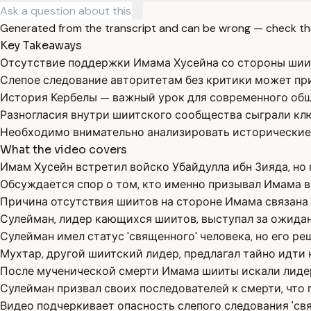
Generated from the transcript and can be wrong — check th
Key Takeaways
Отсутствие поддержки Имама Хусейна со стороны шии
Слепое следование авторитетам без критики может пр
История Кербелы — важный урок для современного общ
Разногласия внутри шиитского сообщества сыграли кл
Необходимо внимательно анализировать исторические 
What the video covers
Имам Хусейн встретил войско Убайдулла ибн Зияда, но
Обсуждается спор о том, кто именно призывал Имама в
Причина отсутствия шиитов на стороне Имама связана 
Сулейман, лидер кающихся шиитов, выступал за ожидан
Сулейман имел статус 'священного' человека, но его р
Мухтар, другой шиитский лидер, предлагал тайно идти 
После мученической смерти Имама шииты искали лидер
Сулейман призвал своих последователей к смерти, что 
Видео подчеркивает опасность слепого следования 'св