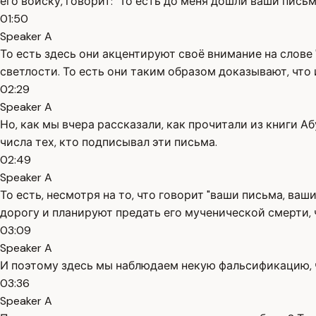
его войску, говорит: "То есть до меня дошли ваши письм
01:50
Speaker A
То есть здесь они акцентируют своё внимание на слове 
светлости. То есть они таким образом доказывают, чт
02:29
Speaker A
Но, как мы вчера рассказали, как прочитали из книги А
числа тех, кто подписывал эти письма.
02:49
Speaker A
То есть, несмотря на то, что говорит "ваши письма, ваш
дорогу и планируют предать его мученической смерти, ч
03:09
Speaker A
И поэтому здесь мы наблюдаем некую фальсификацию, ч
03:36
Speaker A