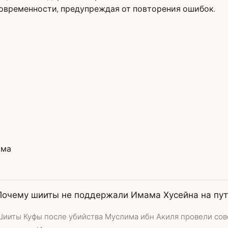
современности, предупреждая от повторения ошибок.
ама
Почему шииты не поддержали Имама Хусейна на пут
Шииты Куфы после убийства Муслима ибн Акиля провели сове