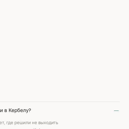
и в Кербелу?
т, где решили не выходить