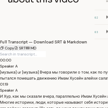
н
02
03
Full Transcript — Download SRT & Markdown
Copy
SRT
MD
00:00
Speaker A
[музыка] ur [музыка] Вчера мы говорили о том, как по 
пытался помешать движению Имам Хусейн алейхи салату
01:19
Speaker A
И Хур, как мы сказали вчера, параллельно Имам Хусейн 
Многие историки, люди, которые называют себя истори