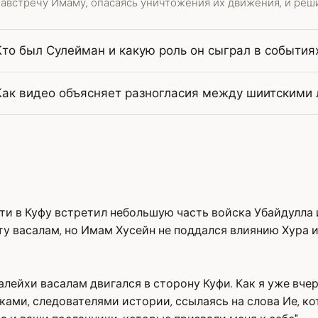
австречу Имаму, опасаясь уничтожения их движения, и реши
Кто был Сулейман и какую роль он сыграл в события
Как видео объясняет разногласия между шиитскими
пути в Куфу встретил небольшую часть войска Убайдулла 
 васалам, но Имам Хусейн не поддался влиянию Хура и
алейхи васалам двигался в сторону Куфи. Как я уже вче
ками, следователями истории, ссылаясь на слова Ие, к