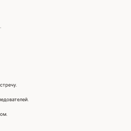
.
стречу.
ледователей.
ом.