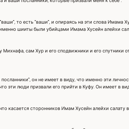
а и ваши посланники, которые призвали меня к себе".
"ваши", то есть "ваши", и опираясь на эти слова Имама
о именно шииты были убийцами Имама Хусейн алейхи сал
бу Михнафа, сам Хур и его сподвижники и его спутники о
и посланники", он не имеет в виду, что именно эти личн
то эти люди призвали его прийти в Куфу. Он имеет в вид
то касается сторонников Имам Хусейн алейхи салату в