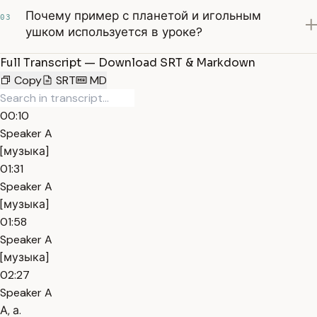
Почему пример с планетой и игольным
03
ушком используется в уроке?
Full Transcript — Download SRT & Markdown
Copy
SRT
MD
00:10
Speaker A
[музыка]
01:31
Speaker A
[музыка]
01:58
Speaker A
[музыка]
02:27
Speaker A
А, а.