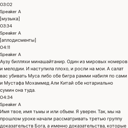
03:02
Speaker A
[музыка]
03:34
Speaker A
[аплодисменты]
04:11
Speaker A
Аузу билляхи минашайтанир. Один из мировых номеров
и мелодии. И наступила плохо, и росли на мои. А салат
вас убивать Муса либо обе бигра рамми набиля по сами
и Мустафа Мохаммед Али Китай обе нотариально
сумин она туда.
04:34
Speaker A
Имя твое, имя тьмы и или объем. Я уверен. Так, мы на
прошлом уроке начали рассматривать третью группу
доказательств Бога, а именно доказательства, которые