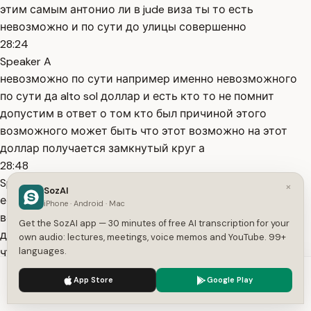
этим самым антонио ли в jude виза ты то есть
невозможно и по сути до улицы совершенно
28:24
Speaker A
невозможно по сути например именно невозможного
по сути да alto sol доллар и есть кто то не помнит
допустим в ответ о том кто был причиной этого
возможного может быть что этот возможно на этот
доллар получается замкнутый круг а
28:48
Speaker A
×
SozAI
если скажет что также причиной этого было нечто
iPhone · Android · Mac
возможно и лично возможное и так будет продолжать
Get the SozAI app — 30 minutes of free AI transcription for your
до бесконечности это будет получаться нас касается
own audio: lectures, meetings, voice memos and YouTube. 99+
что также невозможно принципе все это как бы все
languages.
доказательства все очень просто искать это вопрос но
We use cookies to enhance your experience.
Privacy Policy
App Store
Google Play
это потом уже когда будем доказывает
Accept
Settings
29:21