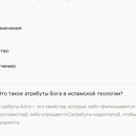
раничения
ство
учению
Что такое атрибуты Бога в исламской теологии?
Атрибуты Бога — это свойства, которые либо приписываютс
остоинства), либо отрицаются (атрибуты недостатка), чтобы
сущность.