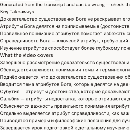
Generated from the transcript and can be wrong — check th
Key Takeaways
Доказательство существования Бога не раскрывает его
Атрибуты Бога делятся на приписываемые (достоинства
Правильное понимание атрибутов помогает избежать с
Справедливость Бога — ключевой атрибут, требующий о
Изучение атрибутов способствует более глубокому по
What the video covers
Завершено рассмотрение доказательств существования 
Обсуждается важность понимания темы и терминологии
Подчёркивается, что доказательство существования об
Вводится тема атрибутов Бога, которые делятся на две
Субутия — атрибуты достоинства, которые доказываютс
Сальбия — атрибуты недостатка, которые отрицаются дл
Объясняется важность правильного понимания атрибут
Отдельно выделяется атрибут справедливости, как важ
Приводятся примеры и философские пояснения для луч
Завершается урок подготовкой к детальному изучению