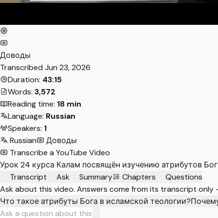
Доводы
Transcribed
Jun 23, 2026
Duration:
43:15
Words:
3,572
Reading time:
18 min
Language:
Russian
Speakers:
1
Russian
Доводы
Transcribe a YouTube Video
Урок 24 курса Калам посвящён изучению атрибутов Бог
Transcript
Ask
Summary
Chapters
Questions
Ask about this video. Answers come from its transcript only
Что такое атрибуты Бога в исламской теологии?
Почему