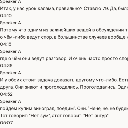
Speaker A
Итак, у нас урок калама, правильно? Ставлю 79. Да, б
04:10
Speaker A
Потому что одним из важнейших вещей в обсуждении то
о чём-либо ведут спор, в большинстве случаев вообще н
04:15
Speaker A
где о чём они ведут разговор. И очень часто просто спо
04:36
Speaker A
И у обоих стоит задача доказать другому что-либо. Есть
друга. Они знают и проголодались. Проголодались. Один
04:52
Speaker A
пойдём купим виноград, поедим". Они: "Нене, не, не буд
Тот говорит: "Нет зум", этот говорит: "Нет ангур".
05:07