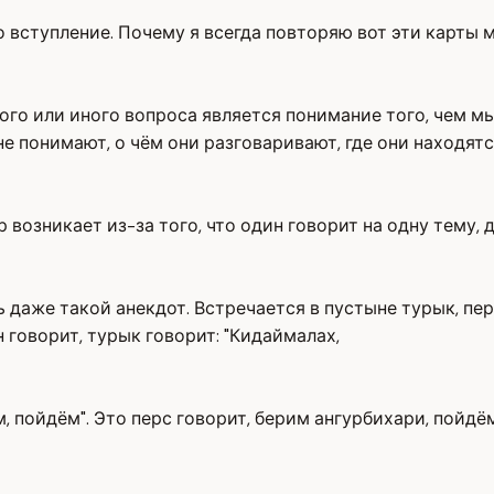
ыло вступление. Почему я всегда повторяю вот эти кар
го или иного вопроса является понимание того, чем мы
е понимают, о чём они разговаривают, где они находятся
р возникает из-за того, что один говорит на одну тему, 
 даже такой анекдот. Встречается в пустыне турык, перс
 говорит, турык говорит: "Кидаймалах,
ем, пойдём". Это перс говорит, берим ангурбихари, пойд