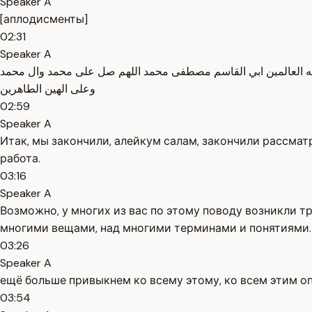
Speaker A
[аплодисменты]
02:31
Speaker A
 اله العالمين ابي القاسم مصطفى محمد اللهم صل على محمد وال محمد
وعلى الهين الطاهرين
02:59
Speaker A
Итак, мы закончили, алейкум салам, закончили рассмат
работа.
03:16
Speaker A
Возможно, у многих из вас по этому поводу возникли т
многими вещами, над многими терминами и понятиями. 
03:26
Speaker A
ещё больше привыкнем ко всему этому, ко всем этим о
03:54