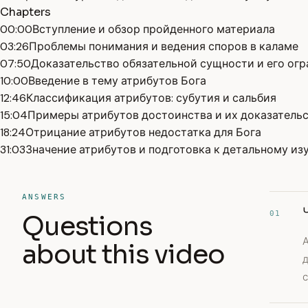
Chapters
00:00
Вступление и обзор пройденного материала
03:26
Проблемы понимания и ведения споров в каламе
07:50
Доказательство обязательной сущности и его ог
10:00
Введение в тему атрибутов Бога
12:46
Классификация атрибутов: субутия и сальбия
15:04
Примеры атрибутов достоинства и их доказатель
18:24
Отрицание атрибутов недостатка для Бога
31:03
Значение атрибутов и подготовка к детальному из
ANSWERS
01
Questions
about this video
д