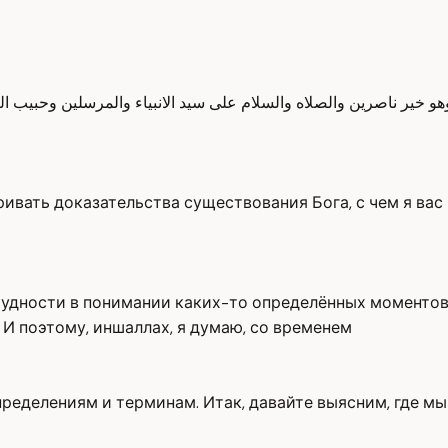
وهو خير ناصرين والصلاه والسلام على سيد الانبياء والمرسلين وحبيب
ривать доказательства существования Бога, с чем я вас
рудности в понимании каких-то определённых моментов.
И поэтому, иншаллах, я думаю, со временем
пределениям и терминам. Итак, давайте выясним, где м