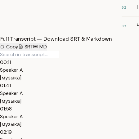
02
03
Full Transcript — Download SRT & Markdown
Copy
SRT
MD
00:11
Speaker A
[музыка]
01:41
Speaker A
[музыка]
01:58
Speaker A
[музыка]
02:19