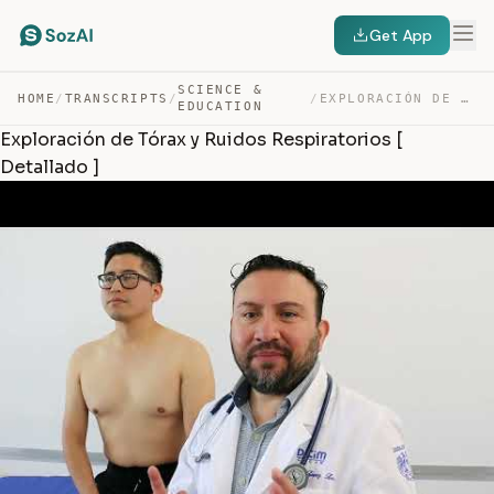
Get App
SCIENCE &
HOME
/
TRANSCRIPTS
/
/
EXPLORACIÓN DE TÓRAX Y RUIDOS RESPIRATORIOS [ DETALLAD… — TRANSCRIPT
EDUCATION
Exploración de Tórax y Ruidos Respiratorios [
Detallado ]