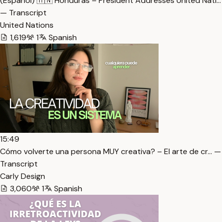
(Español) 🇭🇳 Honduras – President Addresses United Nati…
— Transcript
United Nations
1,619
1
Spanish
15:49
Cómo volverte una persona MUY creativa? – El arte de cr… —
Transcript
Carly Design
3,060
1
Spanish