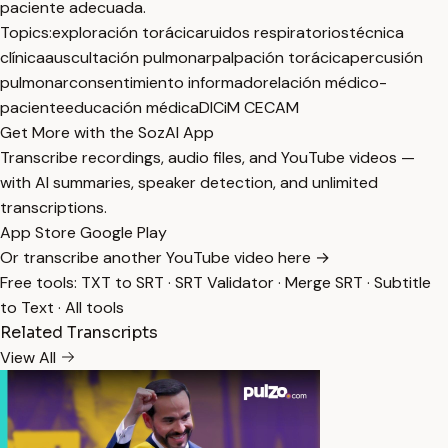
paciente adecuada.
Topics:
exploración torácica
ruidos respiratorios
técnica
clínica
auscultación pulmonar
palpación torácica
percusión
pulmonar
consentimiento informado
relación médico-
paciente
educación médica
DICiM CECAM
Get More with the SozAI App
Transcribe recordings, audio files, and YouTube videos —
with AI summaries, speaker detection, and unlimited
transcriptions.
App Store
Google Play
Or transcribe another YouTube video here →
Free tools:
TXT to SRT
·
SRT Validator
·
Merge SRT
·
Subtitle
to Text
·
All tools
Related Transcripts
View All