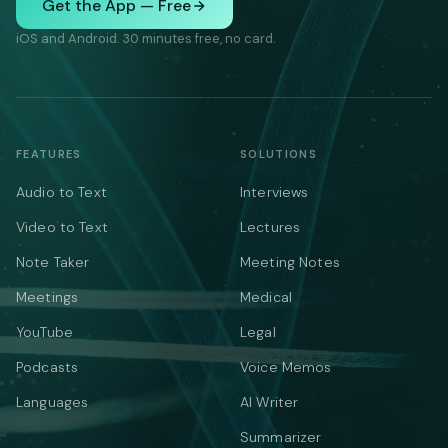
Get the App — Free
iOS and Android. 30 minutes free, no card.
FEATURES
SOLUTIONS
Audio to Text
Interviews
Video to Text
Lectures
Note Taker
Meeting Notes
Meetings
Medical
YouTube
Legal
Podcasts
Voice Memos
Languages
AI Writer
Summarizer