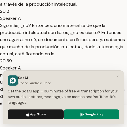
a través de la producción intelectual.
20:21
Speaker A
Sigo más, ¿no? Entonces, uno materializa de que la
producción intelectual son libros, ¿no es cierto? Entonces
uno agarra, no sé, un documento en físico, pero ya sabemos
que mucho de la producción intelectual, dado la tecnología
actual, está flotando en la
20:39
Speaker A
nube, está flotando en la web. De hecho, cuando uno hace
×
SozAI
una revisión sistemática debe sincerar, ¿no es cierto? Uno
iPhone · Android · Mac
dice, "Voy a hacer como en el pasado a la viejusza mis fichas
Get the SozAI app — 30 minutes of free AI transcription for your
de revisión bibliográfica." Eso ya pareciera obsoleto. Ahora
own audio: lectures, meetings, voice memos and YouTube. 99+
languages.
existen
20:58
We use cookies to enhance your experience.
Privacy Policy
App Store
Google Play
Speaker A
Accept
Settings
repositorios, eh referenciadores bibliográficos digitalizados.