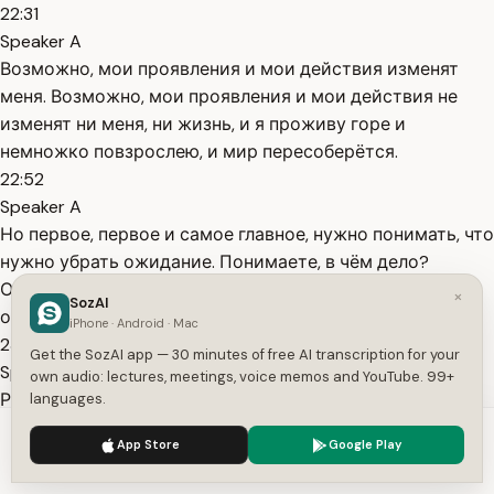
22:31
Speaker A
Возможно, мои проявления и мои действия изменят
меня. Возможно, мои проявления и мои действия не
изменят ни меня, ни жизнь, и я проживу горе и
немножко повзрослею, и мир пересоберётся.
22:52
Speaker A
Но первое, первое и самое главное, нужно понимать, что
нужно убрать ожидание. Понимаете, в чём дело?
Ожидания вносят в ментальный скафандр ещё один
×
SozAI
очень важный параметр.
iPhone · Android · Mac
23:08
Get the SozAI app — 30 minutes of free AI transcription for your
Speaker A
own audio: lectures, meetings, voice memos and YouTube. 99+
Ребёнок идёт в школу, и вы ожидаете, что он будет
languages.
учиться. У вас прямо есть набор требований, и вы
We use cookies to enhance your experience.
Privacy Policy
App Store
Google Play
настолько смотрите в учёбу, что не смотрите в дружбу
Accept
Settings
или не смотрите в его отношения с учительницей. И вы