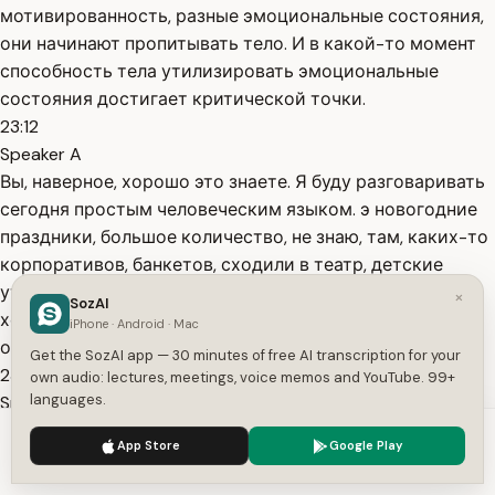
мотивированность, разные эмоциональные состояния,
они начинают пропитывать тело. И в какой-то момент
способность тела утилизировать эмоциональные
состояния достигает критической точки.
23:12
Speaker A
Вы, наверное, хорошо это знаете. Я буду разговаривать
сегодня простым человеческим языком. э новогодние
праздники, большое количество, не знаю, там, каких-то
корпоративов, банкетов, сходили в театр, детские
утренники, и безмерно хочется тишины, безмерно
×
SozAI
хочется сделать выкол. Сейчас, на самом деле, в
iPhone · Android · Mac
окружающей нас реальности есть
Get the SozAI app — 30 minutes of free AI transcription for your
23:37
own audio: lectures, meetings, voice memos and YouTube. 99+
languages.
Speaker A
огромное количество новостей, и мы все их слушаем, и
We use cookies to enhance your experience.
Privacy Policy
App Store
Google Play
нам с ними плохо, и мы хотим, чтобы было вот так. И,
Accept
Settings
казалось бы, формируется огромная зона напряжения.