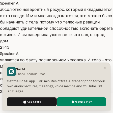
Speaker A
абсолютно невероятный ресурс, который вкладывается
в это гнездо. И м и мне иногда кажется, что можно было
бы начинать с тела, потому что телесные реакции
обладают удивительной способностью включать берега
в жизнь. И вы наверняка уже знаете, что сад, огород,
дом
21:43
Speaker A
являются по факту расширением человека. И тело - это
материальный пласт. У нас у всех может быть норка, у
×
SozAI
нас может быть любимая книжка, у нас может быть
iPhone · Android · Mac
любимая чашка, у нас может быть уютное платье,
Get the SozAI app — 30 minutes of free AI transcription for your
старый плед, простроенная телесная
own audio: lectures, meetings, voice memos and YouTube. 99+
22:02
languages.
Speaker A
We use cookies to enhance your experience.
Privacy Policy
App Store
Google Play
система, внутри которой эти берега включаются. И
Accept
Settings
поэтому в оставшихся трёх частях сегодняшний, да,