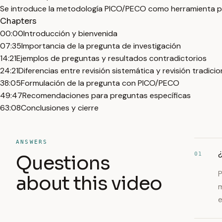
Se introduce la metodología PICO/PECO como herramienta par
Chapters
00:00
Introducción y bienvenida
07:35
Importancia de la pregunta de investigación
14:21
Ejemplos de preguntas y resultados contradictorios
24:21
Diferencias entre revisión sistemática y revisión tradicio
38:05
Formulación de la pregunta con PICO/PECO
49:47
Recomendaciones para preguntas específicas
63:08
Conclusiones y cierre
ANSWERS
¿
01
Questions
P
about this video
m
e