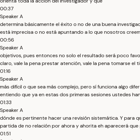
orienta toda la acción del investigador y que
00:37
Speaker A
determina básicamente el éxito o no de una buena investigac
está imprecisa o no está apuntando a lo que nosotros creem
00:56
Speaker A
objetivos, pues entonces no solo el resultado será poco fav
claro, vale la pena prestar atención, vale la pena tomarse el
01:16
Speaker A
más difícil o que sea más complejo, pero sí funciona algo d
entiendo que ya en estas dos primeras sesiones ustedes h
01:33
Speaker A
dónde es pertinente hacer una revisión sistemática. Y para qu
partida de no relación por ahora y ahorita eh aparecerá qu
01:51