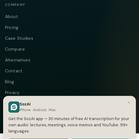
COMPANY
About
Pricing
Case Studies
Compare
Alternatives
Contact
Blog
Privacy
×
Terms
SozAI
iPhone · Android · Mac
DMCA
Get the SozAI app — 30 minutes of free AI transcription for your
own audio: lectures, meetings, voice memos and YouTube. 99+
languages.