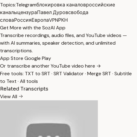
Topics:
Telegram
блокировка каналов
российские
каналы
цензура
Павел Дуров
свобода
слова
Россия
Европа
VPN
РКН
Get More with the SozAI App
Transcribe recordings, audio files, and YouTube videos —
with AI summaries, speaker detection, and unlimited
transcriptions.
App Store
Google Play
Or transcribe another YouTube video here →
Free tools:
TXT to SRT
·
SRT Validator
·
Merge SRT
·
Subtitle
to Text
·
All tools
Related Transcripts
View All