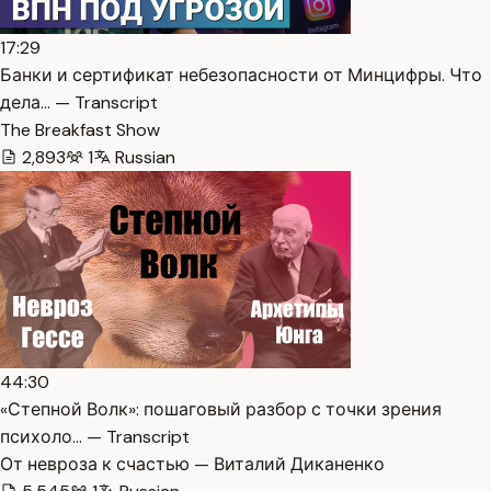
17:29
Банки и сертификат небезопасности от Минцифры. Что
дела… — Transcript
The Breakfast Show
2,893
1
Russian
44:30
«Степной Волк»: пошаговый разбор с точки зрения
психоло… — Transcript
От невроза к счастью — Виталий Диканенко