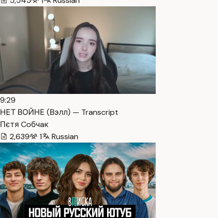
5,545
1
Russian
9:29
НЕТ ВОЙНЕ (Вэлл) — Transcript
Пєтя Coбчaк
2,639
1
Russian