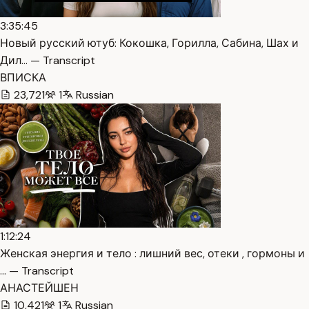
3:35:45
Новый русский ютуб: Кокошка, Горилла, Сабина, Шах и
Дил… — Transcript
ВПИСКА
23,721
1
Russian
1:12:24
Женская энергия и тело : лишний вес, отеки , гормоны и
… — Transcript
АНАСТЕЙШЕН
10,421
1
Russian