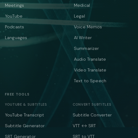
Meetings
Medical
YouTube
Legal
Podcasts
Voice Memos
Languages
AI Writer
Summarizer
Audio Translate
Video Translate
Text to Speech
FREE TOOLS
YOUTUBE & SUBTITLES
CONVERT SUBTITLES
YouTube Transcript
Subtitle Converter
Subtitle Generator
VTT ↔ SRT
SRT Generator
SRT to VTT