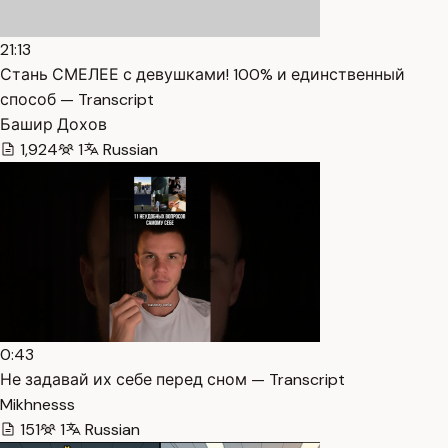
21:13
Стань СМЕЛЕЕ с девушками! 100% и единственный
способ — Transcript
Башир Дохов
1,924
1
Russian
0:43
Не задавай их себе перед сном — Transcript
Mikhnesss
151
1
Russian