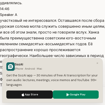
удивлялись.
14:46
Speaker A
участковый не интересовался. Оставшаяся после сбора
урожая солома могла служить совершенно иным целям,
и все об этом знали, просто не говорили вслух. Ханка
была преимущественна советским юго-восточным
явлением семидесятых-восьмидесятых годов. Её
распространение хорошо прослеживается
географически. Наибольшее число зависимых в период
её расцвета
×
SozAI
15:07
iPhone · Android · Mac
Speaker A
Get the SozAI app — 30 minutes of free AI transcription for your
фиксировалось в Казахстане, Узбекистане,
own audio: lectures, meetings, voice memos and YouTube. 99+
Таджикистане, а также в южных областях России и
languages.
Украины. В центральных городских районах Ханку
We use cookies to enhance your experience.
Privacy Policy
App Store
Google Play
заменяли другие вещества. аптечные препараты,
Accept
Settings
самодельный перветин. Но там, где мак рос под