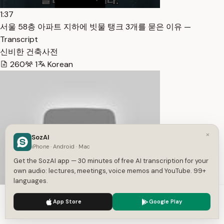
1:37
서울 58층 아파트 지하에 빗물 탱크 3개를 묻은 이유 —
Transcript
신비한 건축사전
260
1
Korean
×
SozAI
iPhone · Android · Mac
Get the SozAI app — 30 minutes of free AI transcription for your
own audio: lectures, meetings, voice memos and YouTube. 99+
languages.
1:03:21
We use cookies to enhance your experience.
Privacy Policy
App Store
Google Play
마고Mara+Hara,북두칠성,안드로메다,플레이야데스,시리우스,카
Accept
Settings
라규라hisuk chai리스-채희석 — Transcript