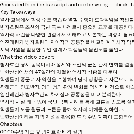
Generated from the transcript and can be wrong — check th
Key Takeaways
역사 교육에서 학생 주도 학습과 역할 수행이 효과적임을 확인할 
병자호란은 조선의 국난 극복 사례로서 중요한 교훈을 제공한다.
역사적 사건을 다양한 관점에서 이해하고 토론하는 과정이 필요
임진왜란과 병자호란의 차이점과 공통점을 비교하며 역사적 맥락
지역 자원을 활용한 수업 설계가 학생들의 몰입도를 높인다.
What the video covers
병자호란 당시 동북아시아 정세와 조선의 군신 관계 변화를 설명
남한산성에서의 47일간의 치열한 역사적 상황을 다룬다.
학생들이 종군 기자 역할을 수행하며 당시 상황을 기사문으로 작
광해군과 인조반정, 명과 청의 관계 변화를 역사적 배경으로 학습
임진왜란과 병자호란의 차이점과 공통점을 비교 분석한다.
역사적 사실 왜곡 없이 국난 극복 사례를 통해 교훈을 얻도록 설
학생들이 모둠 활동과 토론을 통해 역사적 이해를 심화한다.
남한산성이라는 지역 자원을 활용한 후속 수업 계획이 포함되어 
Chapters
00:00
수업 개요 및 병자호란 배경 설명