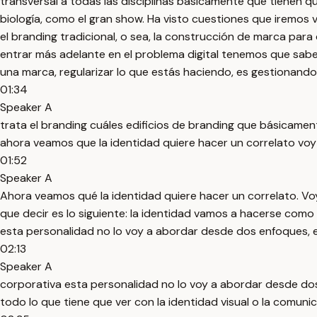
transversal a todas las disciplinas básicamente que tienen qu
biología, como el gran show. Ha visto cuestiones que iremos v
el branding tradicional, o sea, la construcción de marca pa
entrar más adelante en el problema digital tenemos que saber
una marca, regularizar lo que estás haciendo, es gestionando 
01:34
Speaker A
trata el branding cuáles edificios de branding que básicame
ahora veamos que la identidad quiere hacer un correlato voy
01:52
Speaker A
Ahora veamos qué la identidad quiere hacer un correlato. V
que decir es lo siguiente: la identidad vamos a hacerse como
esta personalidad no lo voy a abordar desde dos enfoques, e
02:13
Speaker A
corporativa esta personalidad no lo voy a abordar desde dos
todo lo que tiene que ver con la identidad visual o la comuni