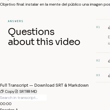
Objetivo final: instalar en la mente del público una imagen po
ANSWERS
¿
01
Questions
E
about this video
i
¿
02
¿
03
Full Transcript — Download SRT & Markdown
Copy
SRT
MD
00:00
Speaker A