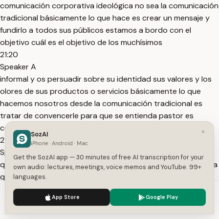
comunicación corporativa ideológica no sea la comunicación
tradicional básicamente lo que hace es crear un mensaje y
fundirlo a todos sus públicos estamos a bordo con el
objetivo cuál es el objetivo de los muchísimos
21:20
Speaker A
informal y os persuadir sobre su identidad sus valores y los
olores de sus productos o servicios básicamente lo que
hacemos nosotros desde la comunicación tradicional es
tratar de convencerle para que se entienda pastor es
conversar con herramientas comunicacionales ilícitas
×
SozAI
21:40
iPhone · Android · Mac
Speaker A
Get the SozAI app — 30 minutes of free AI transcription for your
que me preguntó mi servicio es mejor que de la competencia
own audio: lectures, meetings, voice memos and YouTube. 99+
que en mi organización es mejor que la hora después
languages.
ustedes como viendo de estas comunidades o públicos
We use cookies to enhance your experience.
Privacy Policy
App Store
Google Play
tomarán no bastante experiencia como vimos elaborarán
Accept
Settings
este este tipo de comunicación tradicional ya