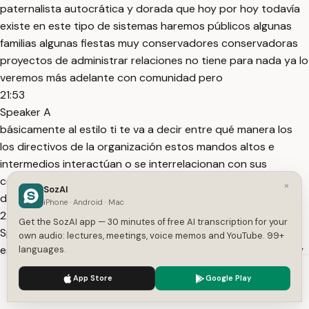
paternalista autocrática y dorada que hoy por hoy todavía
existe en este tipo de sistemas haremos públicos algunas
familias algunas fiestas muy conservadores conservadoras
proyectos de administrar relaciones no tiene para nada ya lo
veremos más adelante con comunidad pero
21:53
Speaker A
básicamente al estilo ti te va a decir entre qué manera los
los directivos de la organización estos mandos altos e
intermedios interactúan o se interrelacionan con sus
colaboradores que son los empleados de acuerdo y
×
SozAI
después los sistemas de participación
iPhone · Android · Mac
22:12
Get the SozAI app — 30 minutes of free AI transcription for your
Speaker A
own audio: lectures, meetings, voice memos and YouTube. 99+
es la manera en que la organización reconoce importancia y
languages.
facilitan la participación de los generales siempre estamos
We use cookies to enhance your experience.
Privacy Policy
App Store
Google Play
atravesado por último el curso iba a dar para qué hacemos
Accept
Settings
referente en el sistema de participación ciudadana frutas a