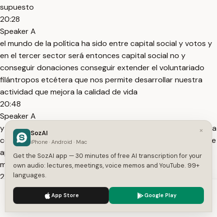
supuesto
20:28
Speaker A
el mundo de la política ha sido entre capital social y votos y
en el tercer sector será entonces capital social no y
conseguir donaciones conseguir extender el voluntariado
filántropos etcétera que nos permite desarrollar nuestra
actividad que mejora la calidad de vida
20:48
Speaker A
y en la educación será conseguir alumnos y en los que quiera
×
SozAI
conseguir socios a parte del capital social pero básicamente
iPhone · Android · Mac
apuntado a la empresa la empresa de ganar plante cuanto
Get the SozAI app — 30 minutes of free AI transcription for your
más plata gane mejor y está bien que gane
own audio: lectures, meetings, voice memos and YouTube. 99+
languages.
21:03
Speaker A
We use cookies to enhance your experience.
Privacy Policy
App Store
Google Play
muchísima plata el tema es cómo la gana y eso sí que es
Accept
Settings
importante y ustedes tendrían que hacer dentro de él su