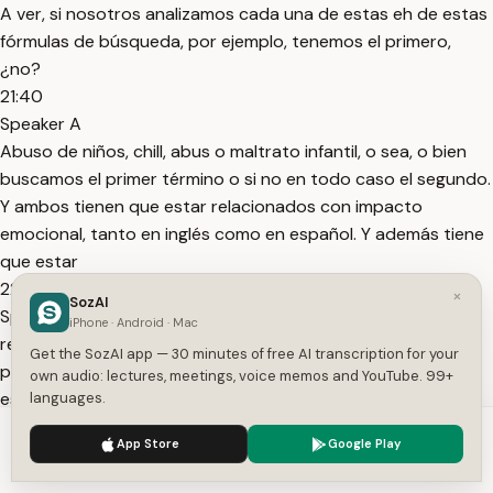
A ver, si nosotros analizamos cada una de estas eh de estas
fórmulas de búsqueda, por ejemplo, tenemos el primero,
¿no?
21:40
Speaker A
Abuso de niños, chill, abus o maltrato infantil, o sea, o bien
buscamos el primer término o si no en todo caso el segundo.
Y ambos tienen que estar relacionados con impacto
emocional, tanto en inglés como en español. Y además tiene
que estar
22:00
×
SozAI
Speaker A
iPhone · Android · Mac
relacionado con eh escuela, ¿no? Ahora les voy a explicar
Get the SozAI app — 30 minutes of free AI transcription for your
para qué sirve esto, ¿no? De repente parece un poco chino
own audio: lectures, meetings, voice memos and YouTube. 99+
esto, pero en realidad es práctico.
languages.
22:11
We use cookies to enhance your experience.
Privacy Policy
App Store
Google Play
Speaker A
Accept
Settings
Miren, vamos a ingresar, vamos a ingresar Scopus. Ya, si