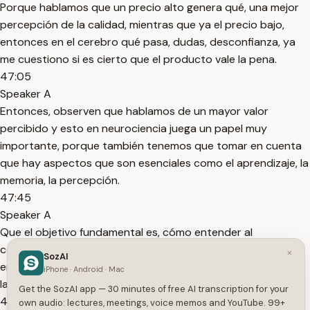
Porque hablamos que un precio alto genera qué, una mejor
percepción de la calidad, mientras que ya el precio bajo,
entonces en el cerebro qué pasa, dudas, desconfianza, ya
me cuestiono si es cierto que el producto vale la pena.
47:05
Speaker A
Entonces, observen que hablamos de un mayor valor
percibido y esto en neurociencia juega un papel muy
importante, porque también tenemos que tomar en cuenta
que hay aspectos que son esenciales como el aprendizaje, la
memoria, la percepción.
47:45
Speaker A
Que el objetivo fundamental es, cómo entender al
consumidor con el que hoy estamos tratando, entonces,
×
SozAI
entendamos algo, el cerebro no registra la realidad objetiva,
iPhone · Android · Mac
la interpreta y construye.
Get the SozAI app — 30 minutes of free AI transcription for your
48:25
own audio: lectures, meetings, voice memos and YouTube. 99+