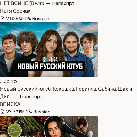
НЕТ ВОЙНЕ (Вэлл) — Transcript
Пєтя Coбчaк
2,639
1
Russian
3:35:45
Новый русский ютуб: Кокошка, Горилла, Сабина, Шах и
Дил… — Transcript
ВПИСКА
23,721
1
Russian