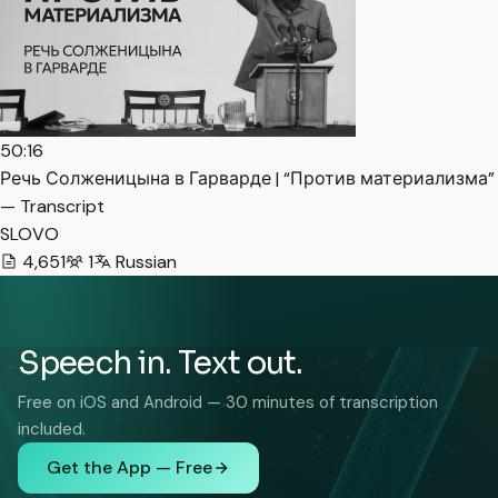
50:16
Речь Солженицына в Гарварде | “Против материализма”
— Transcript
SLOVO
4,651
1
Russian
Speech in. Text out.
Free on iOS and Android — 30 minutes of transcription
included.
Get the App — Free