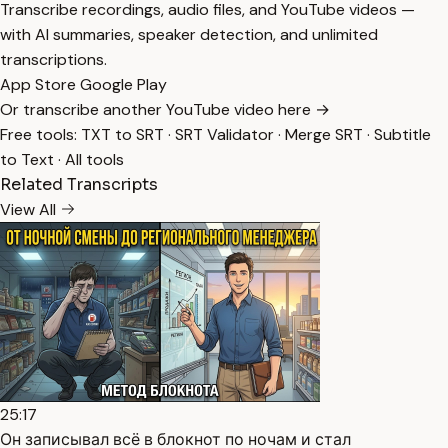
Transcribe recordings, audio files, and YouTube videos —
with AI summaries, speaker detection, and unlimited
transcriptions.
App Store
Google Play
Or transcribe another YouTube video here →
Free tools:
TXT to SRT
·
SRT Validator
·
Merge SRT
·
Subtitle
to Text
·
All tools
Related Transcripts
View All
25:17
Он записывал всё в блокнот по ночам и стал