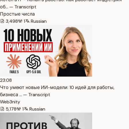
об… — Transcript
Простые числа
3,498
1
Russian
23:08
Что умеют новые ИИ-модели: 10 идей для работы,
бизнеса … — Transcript
Web3nity
5,178
1
Russian