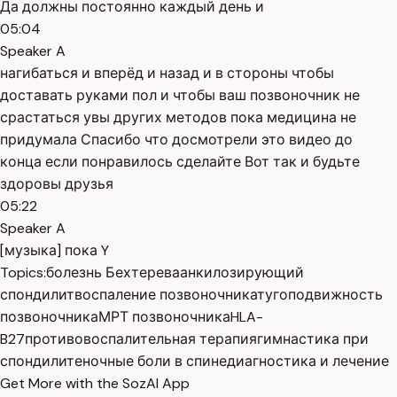
Да должны постоянно каждый день и
05:04
Speaker A
нагибаться и вперёд и назад и в стороны чтобы
доставать руками пол и чтобы ваш позвоночник не
срастаться увы других методов пока медицина не
придумала Спасибо что досмотрели это видео до
конца если понравилось сделайте Вот так и будьте
здоровы друзья
05:22
Speaker A
[музыка] пока Y
Topics:
болезнь Бехтерева
анкилозирующий
спондилит
воспаление позвоночника
тугоподвижность
позвоночника
МРТ позвоночника
HLA-
B27
противовоспалительная терапия
гимнастика при
спондилите
ночные боли в спине
диагностика и лечение
Get More with the SozAI App