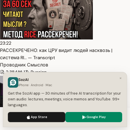
23:22
РАССЕКРЕЧЕНО: как ЦРУ видит людей насквозь |
система RI… — Transcript
Проводник Смыслов
2,384
1
Russian
×
SozAI
iPhone · Android · Mac
Get the SozAI app — 30 minutes of free AI transcription for your
own audio: lectures, meetings, voice memos and YouTube. 99+
languages.
We use cookies to enhance your experience.
Privacy Policy
App Store
Google Play
Accept
Settings