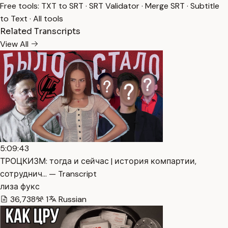
Free tools:
TXT to SRT
·
SRT Validator
·
Merge SRT
·
Subtitle
to Text
·
All tools
Related Transcripts
View All
5:09:43
ТРОЦКИЗМ: тогда и сейчас | история компартии,
сотруднич… — Transcript
лиза фукс
36,738
1
Russian