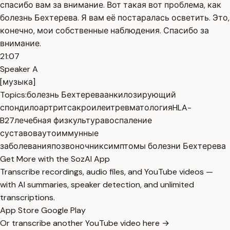
спасибо вам за внимание. Вот такая вот проблема, как
болезнь Бехтерева. Я вам её постаралась осветить. Это,
конечно, мои собственные наблюдения. Спасибо за
внимание.
21:07
Speaker A
[музыка]
Topics:
болезнь Бехтерева
анкилозирующий
спондилоартрит
сакроилеит
ревматология
HLA-
B27
лечебная физкультура
воспаление
суставов
аутоиммунные
заболевания
позвоночник
симптомы болезни Бехтерева
Get More with the SozAI App
Transcribe recordings, audio files, and YouTube videos —
with AI summaries, speaker detection, and unlimited
transcriptions.
App Store
Google Play
Or transcribe another YouTube video here →