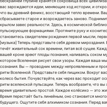
бескрайней глубине хранятся сокровища всех цивилиза
вас зарождаются идеи, меняющие ход истории, и откров
что вы древний феникс, восстающий тепло времени. Ваш
сбрасываете старое и возрождаетесь заново. Поднимит
крылом завес реальности. Здесь, в космической библио
пульсирующее формациями. Протяните руку и коснитесь 
становитесь свидетелем рождения первой мысли, первог
[музыка] Теперь представьте себя древом мироздания. 
течёт живительный сок времени, питая всё сущее. Кажд
вашей кроне зреют плоды познания, наливаясь соком муд
котором Вселенная рисует свои узоры. Каждая ваша мыс
сознания. Вы — проводник между непроявленным и про
ритм Вселенной. Представьте себя пищиком. Вокруг вас
колесо бытия. Почувствуйте, как через вас проходит 
ритм вселенской пульсации. Теперь вообразите, что вы
время удивительно простой. Каждое колёсико — это жиз
Время перестаёт быть линейным, оно становится много
будущего. Ощутите себя алхимиком сознания. Перед ва