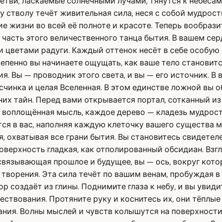
ветви, ласкаемые солнечными лучами, тянутся к небеса
 стволу течёт живительная сила, неся с собой мудрост
 жизни во всей её полноте и красоте. Теперь вообразит
 часть этого величественного танца бытия. В вашем сер
 цветами радуги. Каждый оттенок несёт в себе особую 
епенно вы начинаете ощущать, как ваше тело становитс
ия. Вы — проводник этого света, и вы — его источник. 
есчинка и целая Вселенная. В этом единстве ложной вы 
их тайн. Перед вами открывается портал, сотканный из л
о воплощённая мысль, каждое дерево — кладезь мудрост
тся в вас, наполняя каждую клеточку вашего существа 
, охватывая все грани бытия. Вы становитесь свидетел
оверхность гладкая, как отполированный обсидиан. Взгля
связывающая прошлое и будущее, вы — ось, вокруг кото
й творения. Эта сила течёт по вашим венам, пробуждая 
р создаёт из глины. Поднимите глаза к небу, и вы увид
ствования. Протяните руку и коснитесь их, они тёплые 
нания. Волны мыслей и чувств колышутся на поверхности