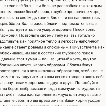
ваше тело всё больше и больше расслабляется, каждым
ынном пляже: белый песок, голубое прозрачное море,
чьтесь на своём дыхании. Вдох — и вы наполняетесь
икры, бёдра. Волна расслабления поднимается выше,
Вы чувствуете полное умиротворение. Плеск волн,
гармония. Позвольте своему телу начать тотально
дставьте, как приятное тепло и лёгкость наполняют
 дыхание станет ровным и спокойным. Почувствуйте, как
 убаюкивающим вас в состояние глубокого покоя.
и дальше этот туман — ваш защитный кокон, внутри
бражению начать играть образами. Образы будут
 раствориться в возникающих образах так, чтобы ваше
момент вы ощутите, что вам легко отождествлять себя
ы начнут взаимопроникать друг в друга. Попробуйте
ют на берег, выбрасывая иногда жемчужины мудрости.
 течёт через вас, наполняя каждую клеточку вашего
тавьте себе, что вы древо жизни. Ваши корни уходят