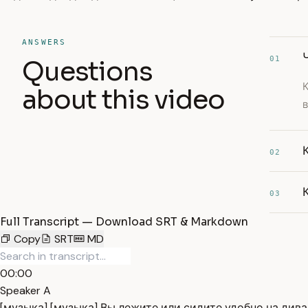
ANSWERS
01
Questions
К
about this video
02
03
Full Transcript — Download SRT & Markdown
Copy
SRT
MD
00:00
Speaker A
[музыка] [музыка] Вы лежите или сидите удобно на дива