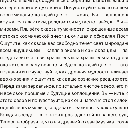
глубоко в землю, соединяясь с сердцем планеты. Ваши 
материальным и духовным. Почувствуйте, как по вашему
воспоминание, каждый цветок — мечта. Вы — воплощение
кружатся галактики, рождаются и угасают звёзды. Вы —
мирами. Плывёте сквозь туманности, окрашенные всеми
потоках космической энергии, очищая и обновляя. Пост
Ощутите, как сквозь вас свободно течёт свет мироздан
всем ищущим. Вы — капля в океане и сам океан, вы — п
представьте, что вы хранитель или хранительница древн
окажетесь в саду вечности. Здесь каждый цветок — эт
познания и почувствуйте, как древняя мудрость вливае
вдохновения и ощутите, как ваше сознание расширяется
Перед вами зеркальное, кристально чистое озеро, его п
и все свои прошлые и будущие воплощения. Вы — нить, 
этого озера и почувствуйте, как они наполняются сило
одной лишь мыслью, создавать реальность, как скульпто
Каждая звезда — это ключ к разгадке тайны вашего суще
Теперь вообразите, что вы древний океан [музыка] соз