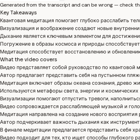
Generated from the transcript and can be wrong — check th
Key Takeaways
Квантовая медитация помогает глубоко расслабить тел
Визуализация и воображение создают новые внутренние
Дыхание является ключевым элементом для достижения
Погружение в образы космоса и природы способствует
Медитация способствует восстановлению и обновлению
What the video covers
Видео представляет собой руководство по квантовой м
Автор предлагает представить себя на пустынном пляже
Медитация включает образы океана сознания, древо жи
Используются метафоры света, энергии и космических 
Визуализации помогают отпустить тревоги, наполнитьс
Видео сопровождается расслабляющей музыкой и голо
Медитация направлена на создание нового восприятия 
Автор подчеркивает важность дыхания как инструмент
В финале медитации предлагается представить себя хр
Видео подходит для тех, кто ищет способы глубокого р