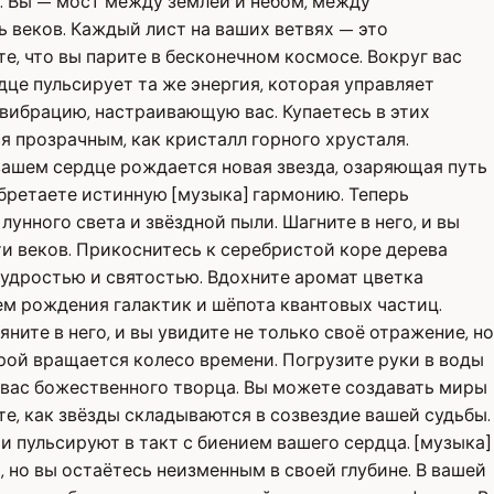
м. Вы — мост между землёй и небом, между
ь веков. Каждый лист на ваших ветвях — это
е, что вы парите в бесконечном космосе. Вокруг вас
дце пульсирует та же энергия, которая управляет
вибрацию, настраивающую вас. Купаетесь в этих
я прозрачным, как кристалл горного хрусталя.
В вашем сердце рождается новая звезда, озаряющая путь
обретаете истинную [музыка] гармонию. Теперь
унного света и звёздной пыли. Шагните в него, и вы
и веков. Прикоснитесь к серебристой коре дерева
мудростью и святостью. Вдохните аромат цветка
ем рождения галактик и шёпота квантовых частиц.
ните в него, и вы увидите не только своё отражение, но
рой вращается колесо времени. Погрузите руки в воды
в вас божественного творца. Вы можете создавать миры
ите, как звёзды складываются в созвездие вашей судьбы.
и пульсируют в такт с биением вашего сердца. [музыка]
, но вы остаётесь неизменным в своей глубине. В вашей