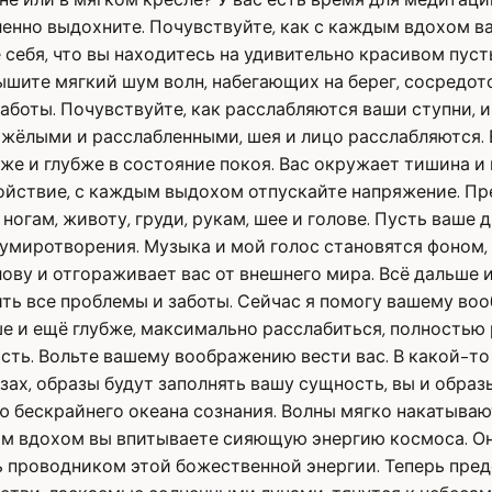
дленно выдохните. Почувствуйте, как с каждым вдохом 
себя, что вы находитесь на удивительно красивом пуст
шите мягкий шум волн, набегающих на берег, сосредото
заботы. Почувствуйте, как расслабляются ваши ступни, 
тяжёлыми и расслабленными, шея и лицо расслабляются. 
же и глубже в состояние покоя. Вас окружает тишина и 
ойствие, с каждым выдохом отпускайте напряжение. Пре
 ногам, животу, груди, рукам, шее и голове. Пусть ваше
умиротворения. Музыка и мой голос становятся фоном,
лову и отгораживает вас от внешнего мира. Всё дальше 
ть все проблемы и заботы. Сейчас я помогу вашему воо
ше и ещё глубже, максимально расслабиться, полностью
ть. Вольте вашему воображению вести вас. В какой-то 
зах, образы будут заполнять вашу сущность, вы и образ
аю бескрайнего океана сознания. Волны мягко накатыва
м вдохом вы впитываете сияющую энергию космоса. Она
 проводником этой божественной энергии. Теперь предс