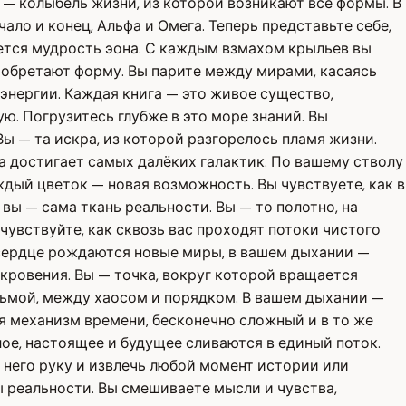
 — колыбель жизни, из которой возникают все формы. В
ло и конец, Альфа и Омега. Теперь представьте себе,
ается мудрость эона. С каждым взмахом крыльев вы
и обретают форму. Вы парите между мирами, касаясь
 энергии. Каждая книга — это живое существо,
ю. Погрузитесь глубже в это море знаний. Вы
ы — та искра, из которой разгорелось пламя жизни.
на достигает самых далёких галактик. По вашему стволу
ждый цветок — новая возможность. Вы чувствуете, как в
 вы — сама ткань реальности. Вы — то полотно, на
увствуйте, как сквозь вас проходят потоки чистого
сердце рождаются новые миры, в вашем дыхании —
ткровения. Вы — точка, вокруг которой вращается
 тьмой, между хаосом и порядком. В вашем дыхании —
я механизм времени, бесконечно сложный и в то же
лое, настоящее и будущее сливаются в единый поток.
него руку и извлечь любой момент истории или
 реальности. Вы смешиваете мысли и чувства,