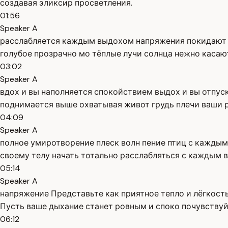
создавая эликсир просветления.
01:56
Speaker A
расслабляется каждым выдохом напряжения покидают в
голубое прозрачно мо тёплые лучи солнца нежно касаю
03:02
Speaker A
вдох и вы наполняется спокойствием выдох и вы отпуск
поднимается выше охватывая живот грудь плечи ваши 
04:09
Speaker A
полное умиротворение плеск волн пение птиц с каждым
своему телу начать тотально расслабляться с каждым 
05:14
Speaker A
напряжение Представьте как приятное тепло и лёгкость
Пусть ваше дыхание станет ровным и споко почувствуй
06:12