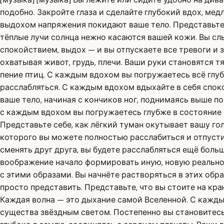
подобно. Закройте глаза и сделайте глубокий вдох, ме
выдохом напряжения покидают ваше тело. Представьте 
тёплые лучи солнца нежно касаются вашей кожи. Вы слы
спокойствием, выдох — и вы отпускаете все тревоги и 
охватывая живот, грудь, плечи. Ваши руки становятся 
пение птиц. С каждым вдохом вы погружаетесь всё глуб
расслабляться. С каждым вдохом вдыхайте в себя спок
ваше тело, начиная с кончиков ног, поднимаясь выше по
с каждым вдохом вы погружаетесь глубже в состояние 
Представьте себе, как лёгкий туман окутывает вашу го
которого вы можете полностью расслабиться и отпусти
сменять друг друга, вы будете расслабляться ещё боль
воображение начало формировать иную, новую реальнос
с этими образами. Вы начнёте растворяться в этих обра
просто представить. Представьте, что вы стоите на кр
Каждая волна — это дыхание самой Вселенной. С кажды
существа звёздным светом. Постепенно вы становитесь