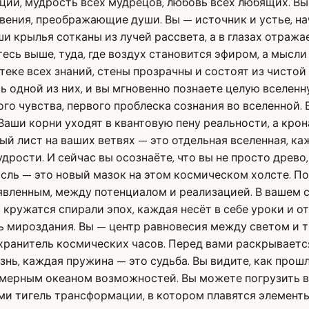
ций, мудрость всех мудрецов, любовь всех любящих. Вы
ения, преображающие души. Вы — источник и устье, нача
и крылья сотканы из лучей рассвета, а в глазах отраж
есь выше, туда, где воздух становится эфиром, а мысл
теке всех знаний, стены прозрачны и состоят из чистой
одной из них, и вы мгновенно познаете целую вселенну
о чувства, первого проблеска сознания во вселенной. В
Ваши корни уходят в квантовую пену реальности, а кро
ый лист на ваших ветвях — это отдельная вселенная, ка
рости. И сейчас вы осознаёте, что вы не просто древо,
ль — это новый мазок на этом космическом холсте. Поч
явленным, между потенциалом и реализацией. В вашем 
 кружатся спирали эпох, каждая несёт в себе уроки и о
ось мироздания. Вы — центр равновесия между светом и
 хранитель космических часов. Перед вами раскрываетс
нь, каждая пружина — это судьба. Вы видите, как прош
мерным океаном возможностей. Вы можете погрузить в 
ми тигель трансформации, в котором плавятся элементы