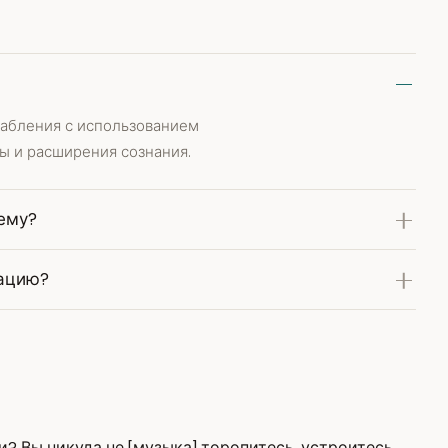
лабления с использованием
ы и расширения сознания.
ему?
тацию?
и? Вы никуда не [музыка] торопитесь, устроитесь